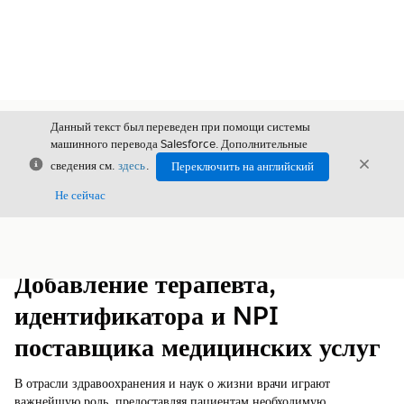
Данный текст был переведен при помощи системы
машинного перевода Salesforce. Дополнительные
Закрыть
Закры
сведения см.
здесь
.
Переключить на английский
Закрыт
Не сейчас
Содержание
Показать содержание
Добавление терапевта,
идентификатора и NPI
поставщика медицинских услуг
В отрасли здравоохранения и наук о жизни врачи играют
важнейшую роль, предоставляя пациентам необходимую