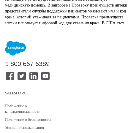
медицинскую помощь. В запросе на Проверку преимуществ аптеки
представители службы поддержки пациентов указывают имя и код
врача, который ухаживает за пациентами. Проверка преимуществ
аптеки использует цифровой код для указания врача. В США этот
код является национальным идентификатором поставщика (NPI),
но вы можете заменить код, используемый в вашей стране или
регионе.
ТРЕБУЕМЫЕ ВЕРСИИ
1-800-667-6389
Доступно в версиях: Lightning Experience
Доступно в версиях:
Enterprise
Edition и
Unlimited
Edition с
Life Sciences Cloud или Health Cloud
SALESFORCE
НЕОБХОДИМЫЕ ПОЛНОМОЧИЯ ПОЛЬЗОВАТЕЛЯ
Для создания записей
Набор полномочий Health
Положение о
организаций:
Cloud Starter (для Life
конфиденциальности
Sciences Cloud)
Положение о безопасности
ИЛИ
Условия использования