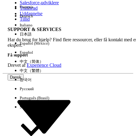
Salesforce-udviklere
Français
Trailhead
Experience
Uddannelse
Deutsch
Tillid
Italiano
SUPPORT & SERVICES
日本語
Har du brug for hjælp? Find flere ressourcer, eller få kontakt med e
Ryd alle
Udført
Español (México)
ekspert.
Español
Få support
中文（简体）
Drevet af
Experience Cloud
中文（繁體）
Dansk
한국어
Русский
Português (Brasil)
Suomi
Ingen resultater