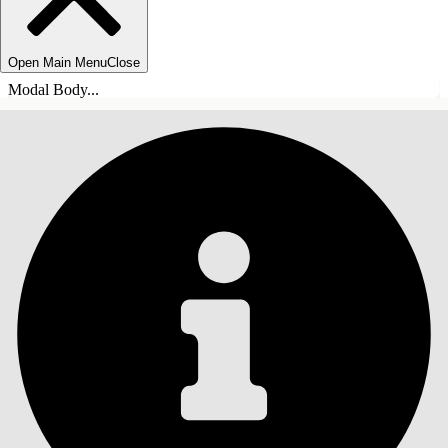
Open Main Menu
Close
Modal Body...
INDHOLD
Søg
Vis indholdsfortegnelse
Indhold