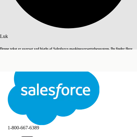
Søg
Luk
Denne tekst er oversat ved hjælp af Salesforce-maskinoversættelsessystem. Du finder flere
Skift til engelsk
Ikke nu
detaljer
her
.
Luk
Luk
1-800-667-6389