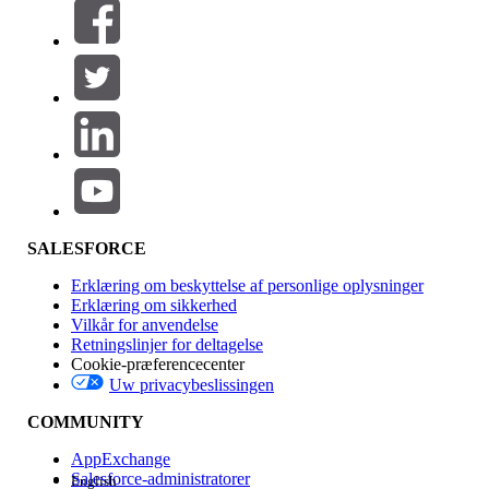
Filtrer efter (0)
VÆLG FILTRE
Tilføj
Produktområde
Funktionspåvirkning
SALESFORCE
Erklæring om beskyttelse af personlige oplysninger
Erklæring om sikkerhed
Vilkår for anvendelse
Retningslinjer for deltagelse
Cookie-præferencecenter
Uw privacybeslissingen
Version
COMMUNITY
AppExchange
Salesforce-administratorer
English