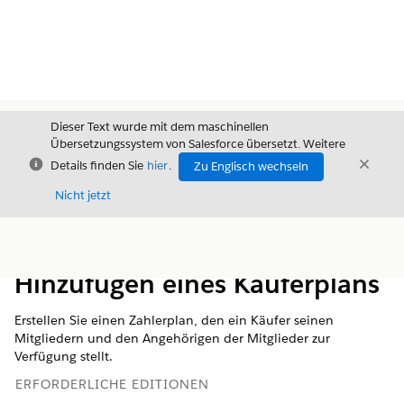
Dieser Text wurde mit dem maschinellen
Übersetzungssystem von Salesforce übersetzt. Weitere
Schließen
Schli
Details finden Sie
hier
.
Zu Englisch wechseln
Schließ
Nicht jetzt
Inhalt
Inhalt anzeigen
Hinzufügen eines Käuferplans
Erstellen Sie einen Zahlerplan, den ein Käufer seinen
Mitgliedern und den Angehörigen der Mitglieder zur
Verfügung stellt.
ERFORDERLICHE EDITIONEN