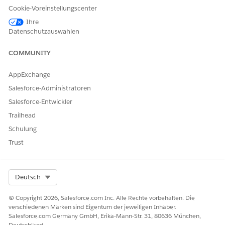
Geben Sie einen Namen für den Käuferplan ein.
Cookie-Voreinstellungscenter
Wählen Sie unter "Zahler" den Geschäftsaccount-
Ihre
Datensatz des Zahlers aus.
Datenschutzauswahlen
Speichern Sie Ihre Änderungen.
COMMUNITY
AppExchange
KONNTEN SIE IHR PROBLEM MITHILFE DIESES ARTIKELS
Salesforce-Administratoren
LÖSEN?
Salesforce-Entwickler
Geben Sie uns Feedback, damit wir uns verbessern können.
Trailhead
Ja
Nein
Schulung
Trust
Select Org
Deutsch
© Copyright 2026, Salesforce.com Inc. Alle Rechte vorbehalten. Die
verschiedenen Marken sind Eigentum der jeweiligen Inhaber.
Salesforce.com Germany GmbH, Erika-Mann-Str. 31, 80636 München,
Deutschland