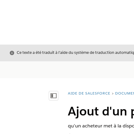
Fermer
Ce texte a été traduit à l’aide du système de traduction automatiq
AIDE DE SALESFORCE
DOCUME
Vous êtes ici :
Afficher la table des matières
Ajout d'un 
qu'un acheteur met à la dispo