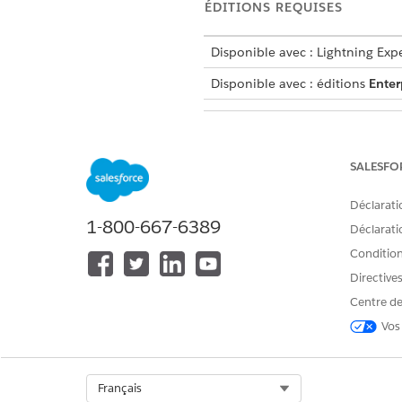
ÉDITIONS REQUISES
Disponible avec : Lightning Exp
Disponible avec : éditions
Enter
Pour créer des enregistrements 
SALESFO
Déclarati
1-800-667-6389
Déclaratio
Conditions
Directive
Centre de
Avant de créer des plans d'ac
Vos
Dans le lanceur d'application
Cliquez sur
Nouveau
.
Saisissez un nom pour le plan
Select Org
Français
Dans Payeur, sélectionnez l'