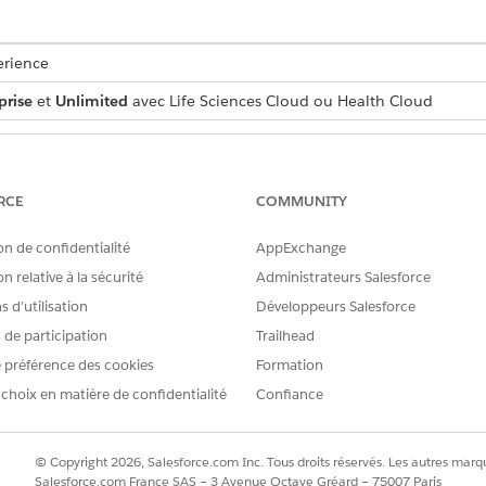
erience
prise
et
Unlimited
avec Life Sciences Cloud ou Health Cloud
AUTORISATIONS UTILISATEUR REQUISES
de plan d'acheteur :
Ensemble d'autorisations 
RCE
COMMUNITY
Sciences Cloud)
on de confidentialité
AppExchange
OU
n relative à la sécurité
Administrateurs Salesforce
Ensemble d'autorisations
 d’utilisation
Développeurs Salesforce
Health Cloud)
s de participation
Trailhead
 préférence des cookies
Formation
heteur, créez des enregistrements de compte professionnel p
 choix en matière de confidentialité
Confiance
, recherchez et sélectionnez
Plans d'achateur
.
 d'acheteur.
© Copyright 2026, Salesforce.com Inc. Tous droits réservés. Les autres marqu
enregistrement du compte professionnel du payeur.
Salesforce.com France SAS – 3 Avenue Octave Gréard – 75007 Paris