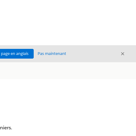
Ferme
a page en anglais
Pas maintenant
Fermer
niers.