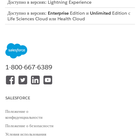
Доступно в версиях: Lightning Experience
Доступно в версиях:
Enterprise
Edition и
Unlimited
Edition с
Life Sciences Cloud или Health Cloud
НЕОБХОДИМЫЕ ПОЛНОМОЧИЯ ПОЛЬЗОВАТЕЛЯ
Для создания записей плана
Набор полномочий Health
покупателя:
Cloud Starter (для Life
Sciences Cloud)
1-800-667-6389
ИЛИ
Набор полномочий Health
Cloud Foundation (для
Health Cloud)
SALESFORCE
Прежде чем создавать планы покупателей, создайте записи
организаций-компаний для плательщиков.
Положение о
конфиденциальности
В средстве запуска приложений найдите и откройте «
Планы
покупателя
».
Положение о безопасности
Нажмите «
Создать
».
Условия использования
Введите имя плана покупателя.