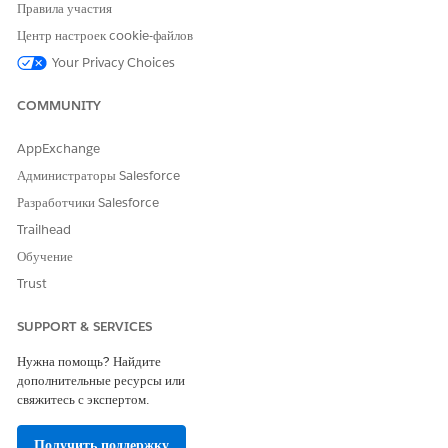
Правила участия
В плательщике выберите запись организации-компании
Центр настроек cookie-файлов
плательщика.
Сохраните изменения.
Your Privacy Choices
COMMUNITY
ЭТА СТАТЬЯ РЕШИЛА ВАШУ ПРОБЛЕМУ?
AppExchange
Оставьте свой отзыв, чтобы мы могли стать лучше!
Администраторы Salesforce
Разработчики Salesforce
Да
Нет
Trailhead
Обучение
Trust
SUPPORT & SERVICES
Нужна помощь? Найдите
дополнительные ресурсы или
свяжитесь с экспертом.
Получить поддержку