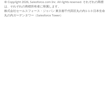
アプリケーションランチャーで、[
Care Benefit Verify
© Copyright 2026, Salesforce.com Inc. All rights reserved. それぞれの商標
Requests
] を見つけて選択します。
は、それぞれの商標所有者に帰属します。
ケア給付確認要請レコードを選択します。
株式会社セールスフォース・ジャパン 東京都千代田区丸の内1-1-3 日本生命
丸の内ガーデンタワー（Salesforce Tower）
[設定] から、[
編集ページ]
をクリックします。
Lighting アプリケーションビルダーページで、[強調表示
パネル] コンポーネントを選択し、プロパティパネルから
[
アクションを追加
] をクリックします。
[Actions (アクション)] 検索フィールドで、[
Summaryize
Patient Response
(患者応答の要約)] オブジェクト固有の
クイックアクションを見つけて選択し、[
検索条件を追加
]
をクリックします。
[レコード項目] 検索条件種別が選択されていることを確認
します。
項目として [
状況]
、演算子として [
等しい]
、値として [
受
け取り済み確認
] を選択し、[
完了]
をクリックします。
[検索条件を追加]
をクリックします。
[
詳細]
フィルタ種別を選択します。
[項目] で、
[選択]
をクリックします。
[項目を選択] ウィンドウで、ドロップダウンから [
レコー
ド]
、[
関連ケア給付確認要求
]、[
ケア給付確認要求名
] の順
に選択し、[
完了]
をクリックします。
演算子として [
次の文字列
と一致しない] を選択し、値を空