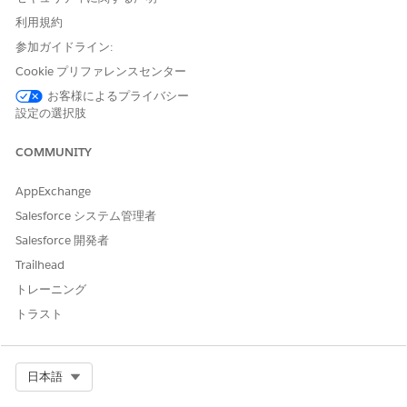
および
利用規約
「プログラムリードとして患
参加ガイドライン:
者支援プログラムにアクセ
Cookie プリファレンスセンター
ス」
お客様によるプライバシー
ケア給付確認要求オブジェクトに対するエージェントクイック
設定の選択肢
アクションを作成します。
[設定] のオブジェクトマネージャーで、[
ケア給付確認要
COMMUNITY
求
] を見つけて選択します。
[
ボタン、リンク、アクション
] をクリックし、[
新規アク
AppExchange
ション]
をクリックします。
Salesforce システム管理者
アクション種別として [
エージェントクイックアクション
]
Salesforce 開発者
を選択します。
ユーザーの発言として「
Summarize Patient
Trailhead
Response
」 (患者の回答の要約) と入力します。
トレーニング
表示ラベルとして「
」
Summarize Patient Response
トラスト
(患者の回答の集計) と入力します。
変更内容を保存します。
[患者対応の概要] エージェントクイックアクションをケア給付
Select Org
日本語
確認申請レコードページに追加します。