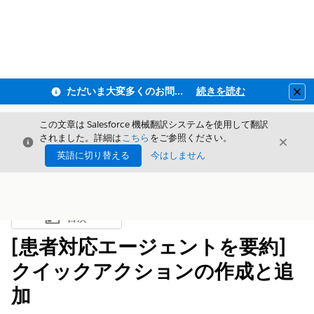
ただいま大変多くのお問い合わせをいただいており、ご連絡までにお時間を頂戴しております
続きを読む
Clo
この文章は Salesforce 機械翻訳システムを使用して翻訳
されました。詳細は
こちら
をご参照ください。
閉じる
閉じ
閉じる
英語に切り替える
今はしません
目次
目次を表示
[患者対応エージェントを要約]
クイックアクションの作成と追
加