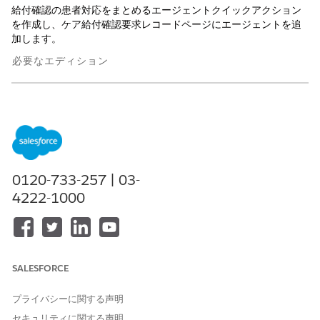
給付確認の患者対応をまとめるエージェントクイックアクション
を作成し、ケア給付確認要求レコードページにエージェントを追
加します。
必要なエディション
使用可能なインターフェース: Lightning Experience
使用可能なエディション: Health Cloud または Life Sciences
Cloud ライセンスと Agentforce for Life Sciences Cloud また
は Agentforce for Health Cloud、Flex Credits Metering、
Agentforce Employee Agent、Einstein GPT Platform、
Einstein GPT Copilot、および Einstein GPT プロンプトビルダ
0120-733-257 | 03-
ーアドオンライセンスが付属する
Enterprise
Edition および
4222-1000
Unlimited
Edition
必要なユーザー権限
Agentforce を使用する
Einstein を使用した患者サポ
SALESFORCE
ートプログラムへのアクセス
プライバシーに関する声明
薬剤給付再確認要請を管理す
「薬剤給付確認の管理」
る
セキュリティに関する声明