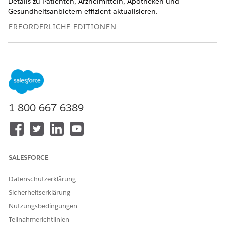
Details zu Patienten, Arzneimitteln, Apotheken und
Gesundheitsanbietern effizient aktualisieren.
ERFORDERLICHE EDITIONEN
Verfügbarkeit: Lightning Experience
Verfügbarkeit:
Enterprise
und
Unlimited
Edition mit Health
Cloud oder Life Sciences Cloud Lizenzen und Agentforce für
Life Sciences Cloud oder Agentforce für Health Cloud, Flex
Credits Metering, Agentforce Employee Agent, Einstein GPT
Platform, Einstein GPT Copilot und Einstein GPT
1-800-667-6389
Eingabeaufforderungsgenerator
Agentforce-Thema für die Überprüfung der Leistungen für
Apotheken
Mitarbeiter von Patientenserviceprogrammen können das
SALESFORCE
Agententhema "Leistungsüberprüfung" verwenden, um E-
Mails zu entwerfen und an Patienten zu senden, um ihre
Datenschutzerklärung
persönlichen und gesundheitlichen Details zu überprüfen.
Sicherheitserklärung
Die E-Mail enthält einen Bewertungs-URL, über den
Nutzungsbedingungen
Patienten ihre aktualisierten Informationen bereitstellen
können. Nachdem der Patient die Details übermittelt hat,
Teilnahmerichtlinien