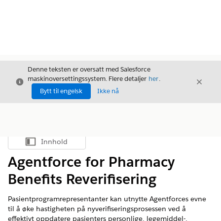
Denne teksten er oversatt med Salesforce
maskinoversettingssystem. Flere detaljer
her
.
Avslutt
Avslut
Avslutt
Bytt til engelsk
Ikke nå
Innhold
Vis innholdsfortegnelse
Agentforce for Pharmacy
Benefits Reverifisering
Pasientprogramrepresentanter kan utnytte Agentforces evne
til å øke hastigheten på nyverifiseringsprosessen ved å
effektivt oppdatere pasienters personlige, legemiddel-,