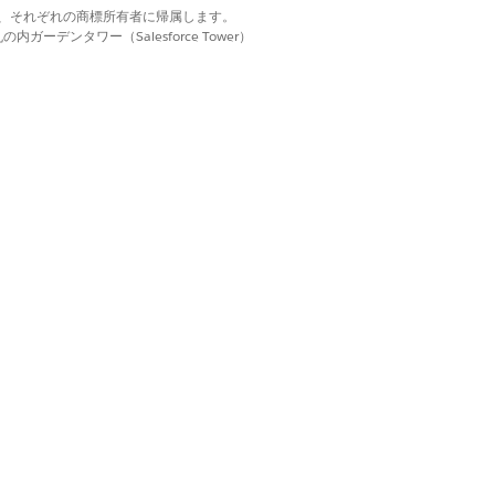
ドを患者の最新の個人情報および医
d. それぞれの商標は、それぞれの商標所有者に帰属します。
ーデンタワー（Salesforce Tower）
を更新または挿入します。
はい
いいえ