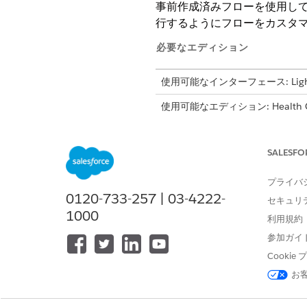
事前作成済みフローを使用し
行するようにフローをカスタ
必要なエディション
使用可能なインターフェース: Lightni
使用可能なエディション: Health Cloud 
Health Cloud、Flex Credits Me
ロンプトビルダーアドオンライセ
SALESFO
薬剤給付確認のフロー
フロー
プライバ
0120-733-257 | 03-4222-
Update Verification Request St
セキュリ
1000
申請状況を受信済みに更新)
利用規約
参加ガイ
給付確認メールの詳細の取得
Cooki
お
患者の回答の集計