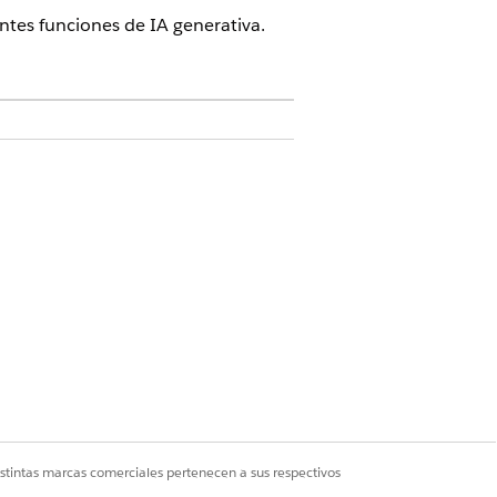
ntes funciones de IA generativa.
 licencias complementarias Agentforce
Agent, Einstein GPT Platform, Einstein
 ser completamente compatible en
istencia a pacientes utilizando
 beneficios farmacéuticos
istintas marcas comerciales pertenecen a sus respectivos