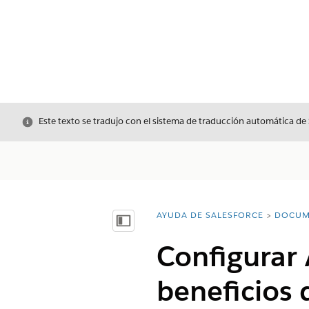
Cerrar
Este texto se tradujo con el sistema de traducción automática de
AYUDA DE SALESFORCE
DOCUM
Usted está aquí:
Mostrar índice de materias
Configurar 
beneficios 