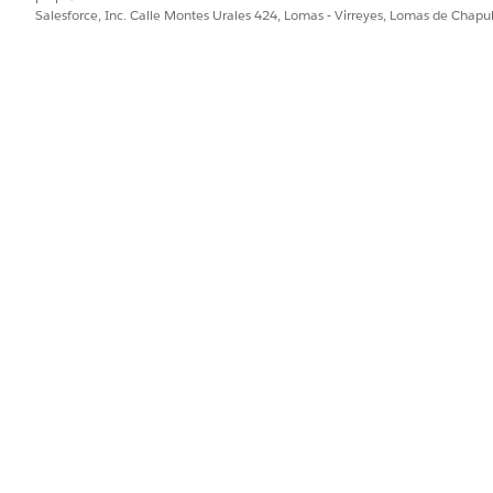
Y
Salesforce, Inc. Calle Montes Urales 424, Lomas - Virreyes, Lomas de Chap
Acceder a programas de as
de programa
 for Benefits Reverification, debe configurar la función Veri
figuración de
organización para Verificación
de beneficios fa
os farmacéuticos.
generativa de Einstein
.
 de asistencia al paciente
.
gregue una acción y un tema.
el cuadro Búsqueda rápida, ingrese
y, a continuación, selec
Agent
Agentforce (Predeterminado).
e
.
 la sección Seleccionar un agente, seleccione
Crear desde una plant
uego haga clic en
Siguiente
.