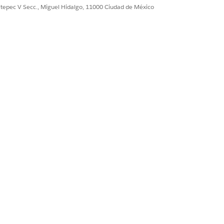
ultepec V Secc., Miguel Hidalgo, 11000 Ciudad de México
istencia al paciente como líder
ficación de beneficios
rmacéuticos y
Gestión de datos
cione
Agentforce Agents
.
illa
y luego seleccione
Agenteforce