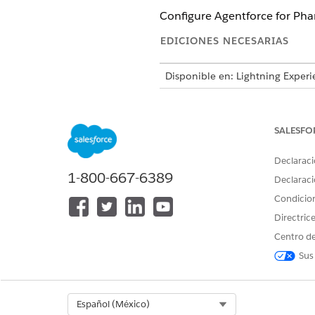
Configure Agentforce for Phar
EDICIONES NECESARIAS
Disponible en: Lightning Experi
Disponible en: Ediciones
Enterp
for Life Sciences Cloud o Agent
GPT Copilot y Einstein GPT Gene
SALESFO
Declaraci
La interfaz de u
NOTA
1-800-667-6389
Declaraci
otros idiomas.
Condicio
Directric
Centro de
Para utilizar Agentforce:
Sus
Para gestionar solicitudes de re
Select Org
Español (México)
farmacéuticos: