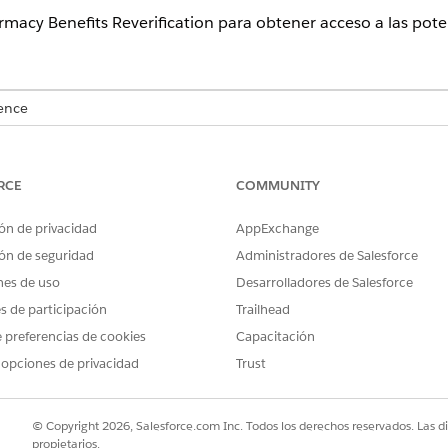
macy Benefits Reverification para obtener acceso a las pote
ence
rise
y
Unlimited
con licencias Health Cloud o Life Sciences Cloud y
force for Health Cloud, Flex Credits Metering, Agentforce Employee 
rador de solicitudes
RCE
COMMUNITY
ón de privacidad
AppExchange
suario de este producto solo está disponible en inglés y puede no
ón de seguridad
Administradores de Salesforce
nes de uso
Desarrolladores de Salesforce
es de participación
Trailhead
PERMISOS DE USUARIO NECESARIOS
 preferencias de cookies
Capacitación
Acceder a programas de as
 opciones de privacidad
Trust
Einstein
verificación de beneficios
Gestionar Verificación de
© Copyright 2026, Salesforce.com Inc. Todos los derechos reservados. Las d
propietarios.