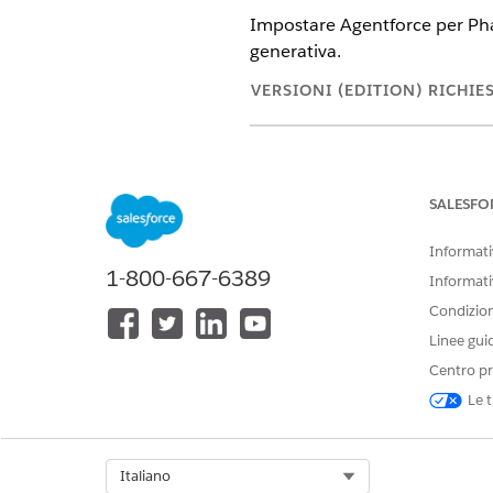
Impostare Agentforce per Pharm
generativa.
VERSIONI (EDITION) RICHIE
Disponibile nelle versioni: Ligh
Disponibile in:
Enterprise
Editio
Life Sciences Cloud o Agentforc
SALESFO
GPT Copilot e Generatore di pr
Informativ
1-800-667-6389
Informati
L'interfaccia ut
NOTA
Condizioni
altre lingue.
Linee gui
Centro pr
Le t
Per utilizzare Agentforce:
Select Org
Italiano
Per gestire le richieste di verifi