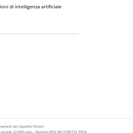
i di intelligenza artificiale
d e licenze aggiuntive Agentforce for
nt, Einstein GPT Platform, Einstein
on essere completamente supportata in
sistenza per i pazienti tramite
prietà dei rispettivi titolari.
ale sociale 10.000 euro - Numero REA MI-1785731 P.IVA