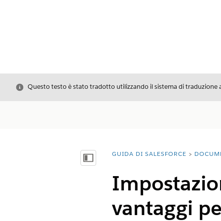
Chiudi
Questo testo è stato tradotto utilizzando il sistema di traduzione 
GUIDA DI SALESFORCE
DOCUM
Ti trovi qui:
Mostra sommario
Impostazion
vantaggi pe