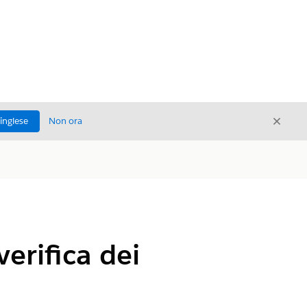
Chiud
'inglese
Non ora
Chiudi
erifica dei