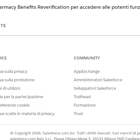
acy Benefits Reverification per accedere alle potenti funzion
STE
tning Experience
n e
Unlimited
Edition con licenze Health Cloud o Life Sciences Clou
e for Health Cloud, Flex Credits Metering, Agentforce Employee Age
RCE
COMMUNITY
ompt Einstein GPT
a sulla privacy
AppExchange
va sulla protezione
Amministratori Salesforce
ente di questo prodotto è disponibile solo in inglese e potrebbe n
 di utilizzo
Sviluppatori Salesforce
da per la partecipazione
Trailhead
eferenze cookie
Formazione
AUTORIZZAZIONI UTENTE RICHIESTE
ue scelte in materia di privacy
Trust
Accesso ai programmi di as
Einstein
© Copyright 2026, Salesforce.com Inc. Tutti i diritti riservati. Vari marchi di pro
salesforce.com Italy S.r.l., Piazza Filippo Meda 5, 20121 Milano (MI) Capit
ca delle prestazioni in farmacia: