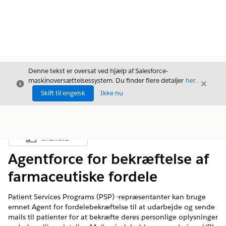
Denne tekst er oversat ved hjælp af Salesforce-
maskinoversættelsessystem. Du finder flere detaljer
her
.
Luk
Luk
Luk
Skift til engelsk
Ikke nu
Indhold
Vis indholdsfortegnelse
Agentforce for bekræftelse af
farmaceutiske fordele
Patient Services Programs (PSP) -repræsentanter kan bruge
emnet Agent for fordelebekræftelse til at udarbejde og sende
mails til patienter for at bekræfte deres personlige oplysninger