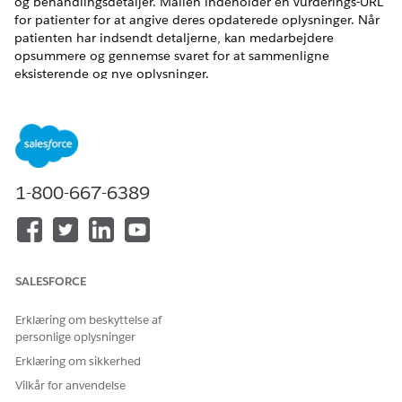
og behandlingsdetaljer. Mailen indeholder en vurderings-URL
for patienter for at angive deres opdaterede oplysninger. Når
patienten har indsendt detaljerne, kan medarbejdere
opsummere og gennemse svaret for at sammenligne
eksisterende og nye oplysninger.
EDITIONSHEADING
Tilgængelig i: Lightning Experience
Tilgængelig i:
Enterprise
og
Ubegrænsede
versioner med
1-800-667-6389
Health Cloud- eller Life Sciences Cloud-licenser og
Agentforce for Life Sciences Cloud eller Agentforce for
Health Cloud, Flex Credits Metering, Agentforce
Medarbejderagent, Einstein GPT Platform, Einstein GPT
Copilot og Einstein GPT Promptkonstruktør-
tilføjelseslicenser
SALESFORCE
Erklæring om beskyttelse af
personlige oplysninger
Erklæring om sikkerhed
Brugergrænsefladen for dette produkt er kun
BEMÆRK
Vilkår for anvendelse
tilgængelig på engelsk og understøttes muligvis ikke fuldt