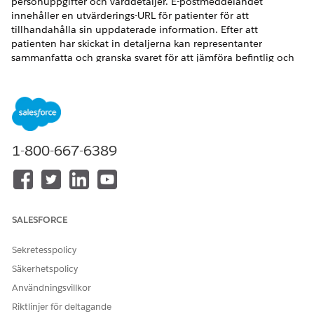
personuppgifter och vårddetaljer. E-postmeddelandet
innehåller en utvärderings-URL för patienter för att
tillhandahålla sin uppdaterade information. Efter att
patienten har skickat in detaljerna kan representanter
sammanfatta och granska svaret för att jämföra befintlig och
ny information.
VERSIONER SOM KRÄVS
Tillgängliga i: Lightning Experience
1-800-667-6389
Tillgängliga i: Tilläggslicenserna
Enterprise
och
Unlimited
Editions med Health Cloud eller Life Sciences Cloud och
Agentforce för Life Sciences Cloud, Flex Credits Metering,
Agentforce Employee Agent, Einstein GPT Platform,
Einstein GPT Copilot och Einstein GPT Promptbyggare
SALESFORCE
Sekretesspolicy
Säkerhetspolicy
Användargränssnittet för denna produkt finns
Användningsvillkor
ANTECKNING
endast på engelska och kanske inte stöds fullständigt på
Riktlinjer för deltagande