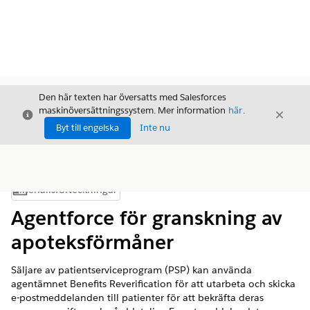
Den här texten har översatts med Salesforces
maskinöversättningssystem. Mer information
här
.
Stäng
Stäng
Stäng
Byt till engelska
Inte nu
Innehållsförteckningar
Visa innehållsförteckning
Agentforce för granskning av
apoteksförmåner
Säljare av patientserviceprogram (PSP) kan använda
agentämnet Benefits Reverification för att utarbeta och skicka
e-postmeddelanden till patienter för att bekräfta deras