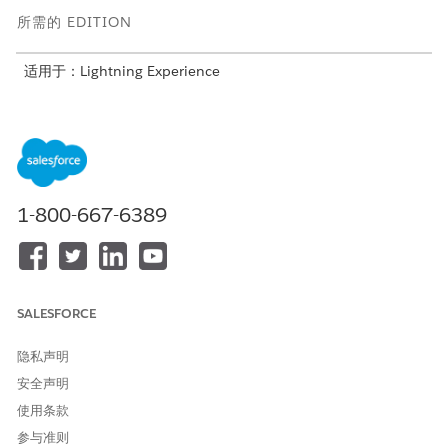
所需的 EDITION
适用于：Lightning Experience
适用于：具有 Health Cloud 或 Life Sciences Cloud 许可证和
Agentforce for Life Sciences Cloud 或 Agentforce for Health
Cloud、Flex Credits Metering、Agentforce 员工客服人员、
Einstein GPT 平台、Einstein GPT Co pilot 和 Einstein GPT 提
示生成器加载项许可证的
Enterprise
和
Unlimited
Edition
1-800-667-6389
本产品的用户界面仅提供英文版本，可能不完全支持其他语
备注
SALESFORCE
言。
隐私声明
好处验证客服人员主题提供了这些标准的现成客服人员操作。
安全声明
使用条款
客服人员操作
描述
示例话语
用例示例
参与准则
名称