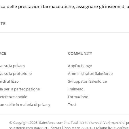
rifica delle prestazioni farmaceutiche, assegnare gli insiemi di 
STE
ience
se
Edition e
Unlimited
Edition con Health Cloud o Life Sciences Clo
t Einstein GPT
RCE
COMMUNITY
a sulla privacy
AppExchange
va sulla protezione
Amministratori Salesforce
 di utilizzo
Sviluppatori Salesforce
SCOPO
da per la partecipazione
Trailhead
nza ai pazienti come agente caso
Concedere ai rappresentanti de
eferenze cookie
Formazione
all'app console dei programmi
ue scelte in materia di privacy
Trust
nza ai pazienti come lead del
Concedere ai lead del progr
assistenza ai pazienti.
© Copyright 2026, Salesforce.com Inc. Tutti i diritti riservati. Vari marchi di pro
za ai pazienti tramite Einstein
Esporre l'app console Program
salesforce.com Italy S.r.l., Piazza Filippo Meda 5, 20121 Milano (MI) Capit
sull'intelligenza artificiale ge