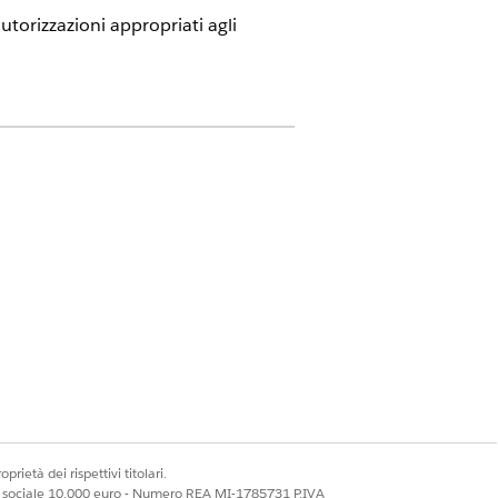
autorizzazioni appropriati agli
ud e licenze aggiuntive Einstein GPT
i servizi per i pazienti l'accesso
 di assistenza ai pazienti.
amma l'accesso ai programmi di
prietà dei rispettivi titolari.
mi di assistenza ai pazienti basata
ale sociale 10.000 euro - Numero REA MI-1785731 P.IVA
nerativa Einstein.