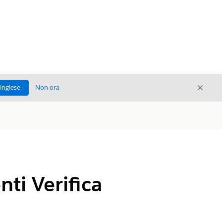
Chiud
'inglese
Non ora
Chiudi
nti Verifica