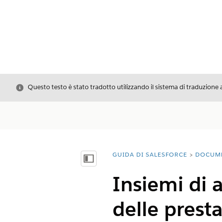
Chiudi
Questo testo è stato tradotto utilizzando il sistema di traduzione 
GUIDA DI SALESFORCE
DOCUM
Ti trovi qui:
Mostra sommario
Insiemi di a
delle prest