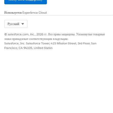
Health Cloud Foundation
Назначает доступ для чтения
дополнительным
Используется
Experience Cloud
возможностям платформы
Health Cloud.
Select Org
Русский
Health Cloud Starter
Предоставляет доступ к
функциям Health Cloud
© salesforce.com, inc., 2026 гг. Все права защищены. Упомянутые товарные
Starter.
знаки принадлежат соответствующим владельцам.
Salesforce, Inc. Salesforce Tower, 415 Mission Street, 3rd Floor, San
Управление Проверкой
Предоставьте пользователям
Francisco, CA 94105, United States
преимуществ аптеки
доступ к программе Проверки
преимуществ аптеки и ее
функциям.
Менеджер шаблонов
Управляйте шаблонами
напоминаний
напоминаний посредством
Конструктора подсказок и
выполняйте их посредством
генеративных функций
искусственного интеллекта.
Пользователь шаблона
Запустите шаблоны
напоминания
напоминаний посредством
функций генерирующего