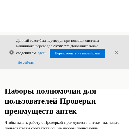
Данный текст был переведен при помощи системы
машинного перевода Salesforce. Дополнительные
Закрыть
Закры
сведения см.
здесь
.
Переключить на английский
Закрыт
Не сейчас
Содержание
Показать содержание
Наборы полномочий для
пользователей Проверки
преимуществ аптек
Чтобы начать работу с Проверкой преимуществ аптеки, назначьте
пользователям соответствующие наборы полномочий.