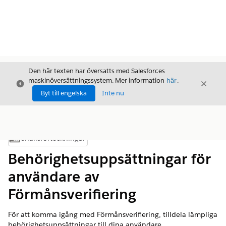
Den här texten har översatts med Salesforces
maskinöversättningssystem. Mer information
här
.
Stäng
Stäng
Stäng
Byt till engelska
Inte nu
Innehållsförteckningar
Visa innehållsförteckning
Behörighetsuppsättningar för
användare av
Förmånsverifiering
För att komma igång med Förmånsverifiering, tilldela lämpliga
behörighetsuppsättningar till dina användare.