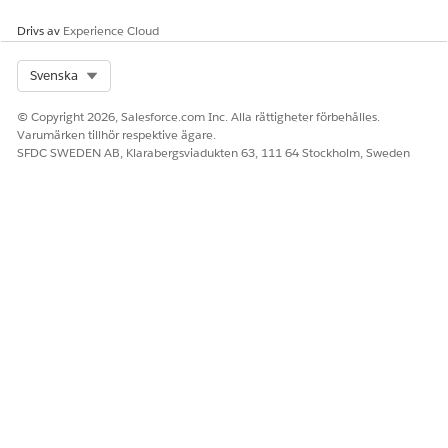
Platform-kapacitet.
Drivs av
Experience Cloud
Health Cloud Starter
Ger åtkomst till Health
Cloud Starter-funktioner.
Select Org
Svenska
Hantera Förmånsverifiering
Ge användare åtkomst till
för apotek
programmet
© Copyright 2026, Salesforce.com Inc. Alla rättigheter förbehålles.
Förmånsverifiering av apotek
Varumärken tillhör respektive ägare.
och dess funktioner.
SFDC SWEDEN AB, Klarabergsviadukten 63, 111 64 Stockholm, Sweden
Mallhanterare för
Hantera uppmaningsmallar
uppmaning
med Promptbyggaren och
kör dem med hjälp av
generativa AI-funktioner.
Användare av
Kör uppmaningsmallar med
uppmaningsmall
hjälp av generativa AI-
funktioner.
SE ÄVEN:
Tilldela behörighetsuppsättningar