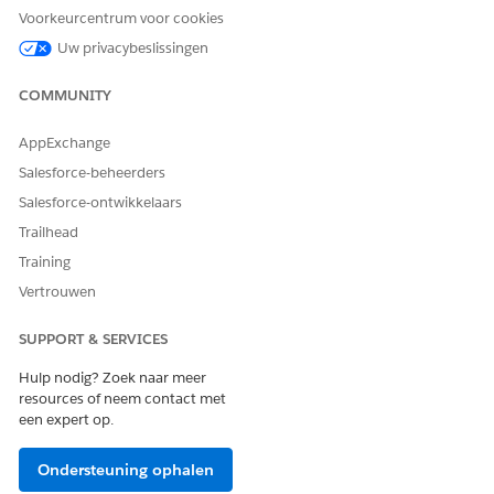
Geef een stroomlabel en een beschrijving op.
Voorkeurcentrum voor cookies
Sla de nieuwe stroom op en activeer deze.
Uw privacybeslissingen
COMMUNITY
HEEFT DIT ARTIKEL UW PROBLEEM OPGELOST?
AppExchange
Laat ons weten wat we kunnen doen om te verbeteren!
Salesforce-beheerders
Ja
Nee
Salesforce-ontwikkelaars
Trailhead
Training
Vertrouwen
SUPPORT & SERVICES
Hulp nodig? Zoek naar meer
resources of neem contact met
een expert op.
Ondersteuning ophalen