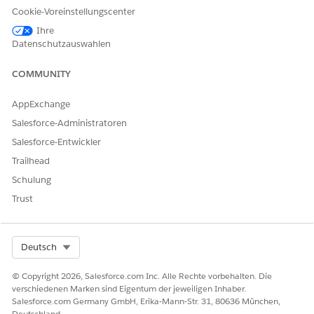
CoPay
copay
Betrag, der vom
Cookie-Voreinstellungscenter
Policeninhaber
Ihre
als Eigenanteil
Datenschutzauswahlen
pro Rezept
eingezogen
COMMUNITY
werden muss.
Mitversicherung
coinsurance
Betrag, der vom
AppExchange
Policeninhaber
Salesforce-Administratoren
als
Mitversicherung
Salesforce-Entwickler
pro Rezept
Trailhead
eingezogen
werden muss.
Schulung
Trust
Selbstbehalte
deductibles
Betrag, der vom
Policeninhaber
einzuziehen ist,
bevor die
Select Org
Deutsch
Versicherung mit
der Deckung der
Kosten für
© Copyright 2026, Salesforce.com Inc. Alle Rechte vorbehalten. Die
abgedeckte
verschiedenen Marken sind Eigentum der jeweiligen Inhaber.
Leistungen
Salesforce.com Germany GmbH, Erika-Mann-Str. 31, 80636 München,
beginnt.
Deutschland