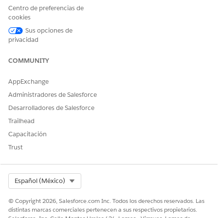
copago por
Centro de preferencias de
receta.
cookies
Sus opciones de
CoInsurance
coinsurance
Importe a cobrar
privacidad
del tomador de la
póliza del seguro
para satisfacer un
COMMUNITY
coseguro por
receta.
AppExchange
Deducibles
deductibles
Importe a cobrar
Administradores de Salesforce
del tomador de la
Desarrolladores de Salesforce
póliza del seguro
antes de que el
Trailhead
seguro comience
Capacitación
a cubrir los costos
de los servicios
Trust
cubiertos.
DeductiblesApplie
deductiblesapplie
Importe de gastos
d
d
de bolsillo que se
Select Org
Español (México)
deben tener en
cuenta para
© Copyright 2026, Salesforce.com Inc. Todos los derechos reservados. Las
satisfacer el
distintas marcas comerciales pertenecen a sus respectivos propietarios.
deducible anual,