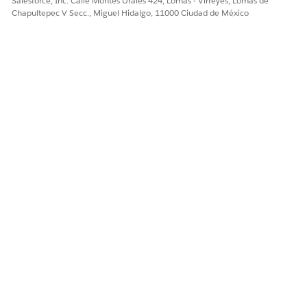
Salesforce, Inc. Calle Montes Urales 424, Lomas - Virreyes, Lomas de
lo que contribuye
Chapultepec V Secc., Miguel Hidalgo, 11000 Ciudad de México
a alcanzar el
umbral para que
comience la
cobertura del
seguro.
DeductiblesMet
deductiblesmet
Representa el
importe
deducible
completo que ha
pagado el
tomador de
póliza, tras lo cual
el seguro
comienza a
compartir el costo
de los servicios
cubiertos, según
las condiciones
del plan.
InfusionCoInsura
infusioncoinsuran
Importe a cobrar
nce
ce
del tomador del
seguro para