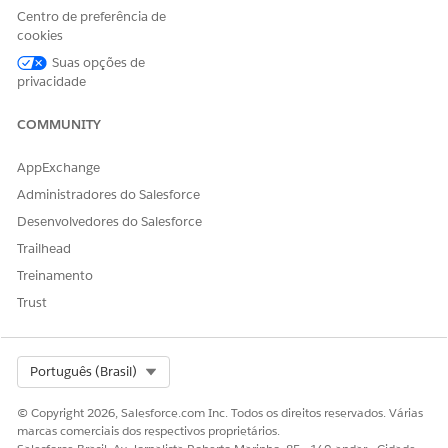
copagamento por
Centro de preferência de
prescrição.
cookies
Suas opções de
CoInsurance
coinsurance
Valor a ser
privacidade
cobrado de um
titular da apólice
para cumprir um
COMMUNITY
cosseguro por
prescrição.
AppExchange
Deducionáveis
deductibles
Valor a ser
Administradores do Salesforce
cobrado do titular
Desenvolvedores do Salesforce
da apólice antes
que o seguro
Trailhead
comece a cobrir
Treinamento
os custos dos
serviços cobertos.
Trust
DeductiblesApplie
deductiblesapplie
Valor das
d
d
despesas de fora
do bolso a serem
Select Org
Português (Brasil)
contadas para
satisfazer a
© Copyright 2026, Salesforce.com Inc. Todos os direitos reservados. Várias
dedução anual,
marcas comerciais dos respectivos proprietários.
que contribui