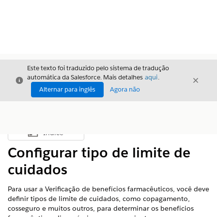
Este texto foi traduzido pelo sistema de tradução
automática da Salesforce. Mais detalhes
aqui
.
Fechar
Fecha
Fechar
Alternar para inglês
Agora não
Índice
Mostrar índice
Configurar tipo de limite de
cuidados
Para usar a Verificação de benefícios farmacêuticos, você deve
definir tipos de limite de cuidados, como copagamento,
cosseguro e muitos outros, para determinar os benefícios