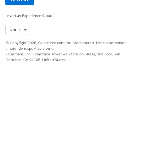
HJALP DENNE ARTIKKELEN MED Å LØSE PROBLEMET DITT?
Levert av
Experience Cloud
La oss få vite det slik at vi kan forbedre!
Ja
Nei
Select Org
Norsk
© Copyright 2026, Salesforce.com Inc. Med enerett. Ulike varemerker
tilhører de respektive eierne.
Salesforce, Inc. Salesforce Tower, 415 Mission Street, 3rd Floor, San
Francisco, CA 94105, United States