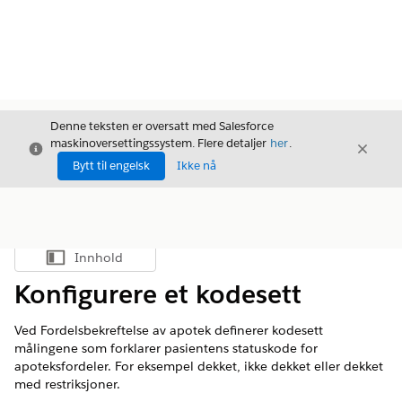
Denne teksten er oversatt med Salesforce
maskinoversettingssystem. Flere detaljer
her
.
Avslutt
Avslut
Avslutt
Bytt til engelsk
Ikke nå
Innhold
Vis innholdsfortegnelse
Konfigurere et kodesett
Ved Fordelsbekreftelse av apotek definerer kodesett
målingene som forklarer pasientens statuskode for
apoteksfordeler. For eksempel dekket, ikke dekket eller dekket
med restriksjoner.