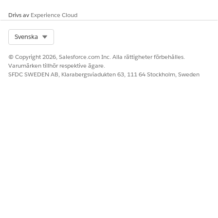
Drivs av
Experience Cloud
LÖSTE DENNA ARTIKEL DITT PROBLEM?
Select Org
Svenska
Berätta för oss vad vi kan förbättra!
© Copyright 2026, Salesforce.com Inc. Alla rättigheter förbehålles.
Ja
Nej
Varumärken tillhör respektive ägare.
SFDC SWEDEN AB, Klarabergsviadukten 63, 111 64 Stockholm, Sweden