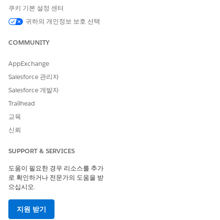
쿠키 기본 설정 센터
상태 이유
귀하의 개인정보 보호 선택
보장 혜택
진료 혜택 확인 요청
COMMUNITY
최종 보장 범위 상태 코드
AppExchange
약물 요청
채우기 기간 단위
Salesforce 관리자
채우기 수량 단위
Salesforce 개발자
초기 채우기 기간
Trailhead
교육
초기 채우기 수량
신뢰
다음 사항도 참조:
SUPPORT & SERVICES
모든 프로필의 필드에 대한 필드 수준 보안 설정
도움이 필요한 경우 리소스를 추가
로 확인하거나 전문가의 도움을 받
으십시오.
이 기사를 통해 문제를 해결했습니까?
지원 받기
개선을 위한 의견을 보내주세요.