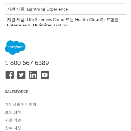
지원 제품: Lightning Experience
지원 제품: Life Sciences Cloud 또는 Health Cloud가 포함된
Enterprise
및
Unlimited
Edition
사용자에게 해당 필드에 대한 액세스 권한을 수동으로 부여해야 합
니다.
개체
필드
1-800-667-6389
진료 혜택 확인 요청
승인된 처방전
보장 혜택
기본 처방
SALESFORCE
처방자
개인정보 처리방침
공급자
보안 정책
요청 날짜
사용 약관
참여 지침
상태