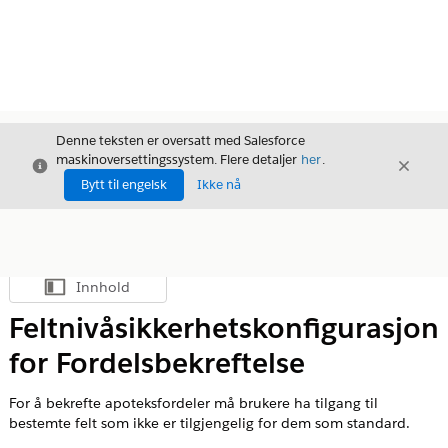
Denne teksten er oversatt med Salesforce
maskinoversettingssystem. Flere detaljer
her
.
Avslutt
Avslut
Avslutt
Bytt til engelsk
Ikke nå
Innhold
Vis innholdsfortegnelse
Feltnivåsikkerhetskonfigurasjon
for Fordelsbekreftelse
For å bekrefte apoteksfordeler må brukere ha tilgang til
bestemte felt som ikke er tilgjengelig for dem som standard.