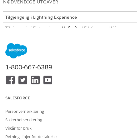
NØDVENDIGE UTGAVER
Tilgjengelig i Lightning Experience
Tilgjengelig i
Enterprise
og
Unlimited
Edition med Life
Sciences Cloud eller Health Cloud
Du må manuelt gi brukerne tilgang til disse feltene.
OBJEKT
FELT
1-800-667-6389
Bekreft forespørsel om
Godkjent resept
behandlingsfordel
Dekningsytelse
Opprinnelig resept
SALESFORCE
Prescriber
Personvernerklæring
leverandør
Sikkerhetserklæring
Forespørselsdato
Vilkår for bruk
Status
Retningslinjer for deltakelse