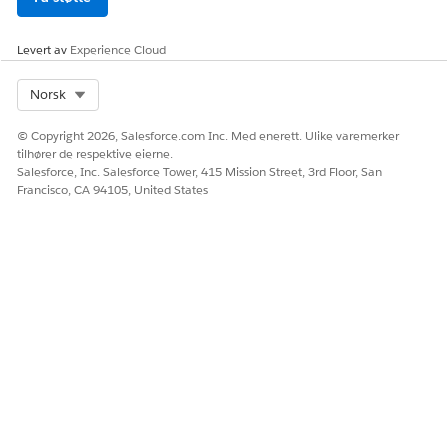
La oss få vite det slik at vi kan forbedre!
Ja
Nei
Levert av
Experience Cloud
Select Org
Norsk
© Copyright 2026, Salesforce.com Inc. Med enerett. Ulike varemerker
tilhører de respektive eierne.
Salesforce, Inc. Salesforce Tower, 415 Mission Street, 3rd Floor, San
Francisco, CA 94105, United States