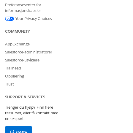
Preferansesenter for
Statusårsak
informasjonskapsler
Dekningsytelse
Bekreft forespørsel om
Your Privacy Choices
behandlingsfordel
COMMUNITY
Statuskode for endelig
dekning
AppExchange
Forespørsel om medisin
Enhet for utfyllingsvarighet
Salesforce-administratorer
Enhet for utfyllingsmengde
Salesforce-utviklere
Trailhead
Varighet av første utfylling
Opplæring
Første fyllmengde
Trust
SE OGSÅ:
SUPPORT & SERVICES
Angi feltnivåsikkerhet for et felt i alle profiler
Trenger du hjelp? Finn flere
ressurser, eller få kontakt med
en ekspert.
HJALP DENNE ARTIKKELEN MED Å LØSE PROBLEMET DITT?
Få støtte