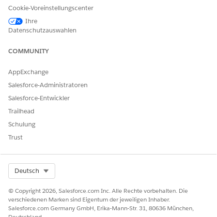
Cookie-Voreinstellungscenter
Wechseln Sie in den Objektverwaltungseinstellungen für
das Objekt "Abdeckungsleistung" zu "Felder und
Ihre
Datenschutzauswahlen
Beziehungen".
Wählen Sie
Abdeckungstyp
aus.
COMMUNITY
Klicken Sie im Abschnitt "Inaktive Werte" für "Apotheke"
auf
Aktivieren
.
AppExchange
SIEHE AUCH:
Salesforce-Administratoren
Salesforce-Hilfe: Hinzufügen oder Bearbeiten von
Salesforce-Entwickler
Auswahllistenwerten
Trailhead
Schulung
Trust
KONNTEN SIE IHR PROBLEM MITHILFE DIESES ARTIKELS
LÖSEN?
Select Org
Deutsch
Geben Sie uns Feedback, damit wir uns verbessern können.
Ja
Nein
© Copyright 2026, Salesforce.com Inc. Alle Rechte vorbehalten. Die
verschiedenen Marken sind Eigentum der jeweiligen Inhaber.
Salesforce.com Germany GmbH, Erika-Mann-Str. 31, 80636 München,
Deutschland