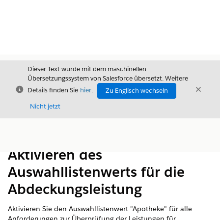
Dieser Text wurde mit dem maschinellen
Übersetzungssystem von Salesforce übersetzt. Weitere
Schließen
Schli
Details finden Sie
hier
.
Zu Englisch wechseln
Schließ
Nicht jetzt
Inhalt
Inhalt anzeigen
Aktivieren des
Auswahllistenwerts für die
Abdeckungsleistung
Aktivieren Sie den Auswahllistenwert "Apotheke" für alle
Anforderungen zur Überprüfung der Leistungen für