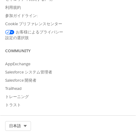
リレーション] に移動します。
利用規約
[補償タイプ]
を選択します。
[無効な値] セクションの [薬局] で、
[有効化]
をクリックしま
参加ガイドライン:
す。
Cookie プリファレンスセンター
お客様によるプライバシー
関連項目:
設定の選択肢
Salesforce ヘルプ: 選択リスト値の追加または編集
COMMUNITY
AppExchange
この記事で問題は解決されましたか?
Salesforce システム管理者
ご意見をお待ちしております。
Salesforce 開発者
Trailhead
はい
いいえ
トレーニング
トラスト
Select Org
日本語