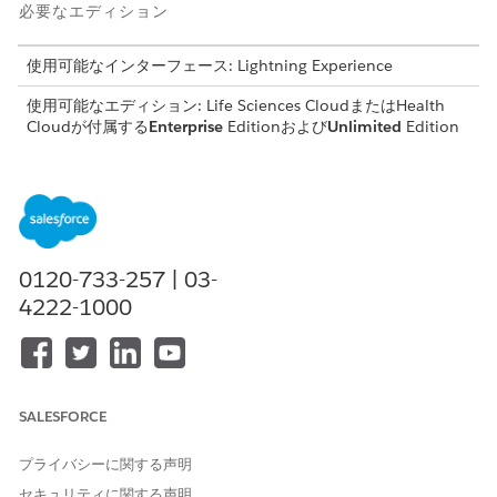
必要なエディション
使用可能なインターフェース: Lightning Experience
使用可能なエディション: Life Sciences CloudまたはHealth
Cloudが付属する
Enterprise
Editionおよび
Unlimited
Edition
必要なユーザー権限
給付補償を編集する
「Health Cloud Starter」
（Life Sciences Cloud の場
合） 権限セット
0120-733-257 | 03-
または
4222-1000
「Health Cloud の基盤」
(Health Cloud の場合) 権限セ
ット
SALESFORCE
これらの Salesforce オブジェクトとその項目の選択リスト値を含
める必要があります。
プライバシーに関する声明
給付補償オブジェクトのオブジェクト管理設定から、[項目と
セキュリティに関する声明