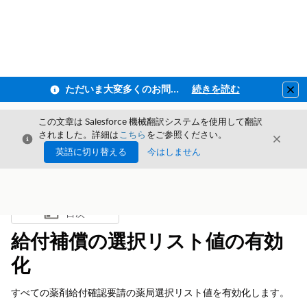
ただいま大変多くのお問い合わせをいただいており、ご連絡までにお時間を頂戴しております
続きを読む
Clo
この文章は Salesforce 機械翻訳システムを使用して翻訳
されました。詳細は
こちら
をご参照ください。
閉じる
閉じ
閉じる
英語に切り替える
今はしません
目次
目次を表示
給付補償の選択リスト値の有効
化
すべての薬剤給付確認要請の薬局選択リスト値を有効化します。