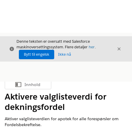
Denne teksten er oversatt med Salesforce
maskinoversettingssystem. Flere detaljer
her
.
Avslutt
Avslut
Avslutt
Bytt til engelsk
Ikke nå
Innhold
Vis innholdsfortegnelse
Aktivere valglisteverdi for
dekningsfordel
Aktiver valglisteverdien for apotek for alle forespørsler om
Fordelsbekreftelse.