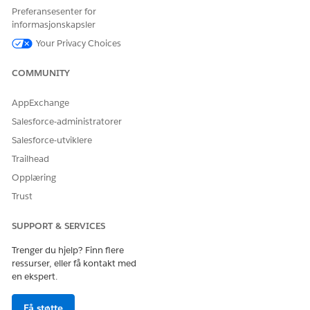
objektbehandling for dekningsfordel-objektet.
Preferansesenter for
Velg
dekningstype
.
informasjonskapsler
Klikk på
Aktiver
under Inaktive verdier for Apotek.
Your Privacy Choices
SE OGSÅ:
COMMUNITY
Salesforce Hjelp: Legge til eller redigere valglisteverdier
AppExchange
Salesforce-administratorer
HJALP DENNE ARTIKKELEN MED Å LØSE PROBLEMET DITT?
Salesforce-utviklere
La oss få vite det slik at vi kan forbedre!
Trailhead
Opplæring
Ja
Nei
Trust
SUPPORT & SERVICES
Trenger du hjelp? Finn flere
ressurser, eller få kontakt med
en ekspert.
Få støtte