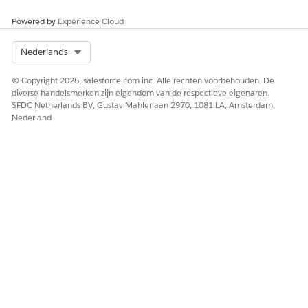
Powered by
Experience Cloud
HEEFT DIT ARTIKEL UW PROBLEEM OPGELOST?
Laat ons weten wat we kunnen doen om te verbeteren!
Select Org
Nederlands
Ja
Nee
© Copyright 2026, salesforce.com inc. Alle rechten voorbehouden. De
diverse handelsmerken zijn eigendom van de respectieve eigenaren.
SFDC Netherlands BV, Gustav Mahlerlaan 2970, 1081 LA, Amsterdam,
Nederland