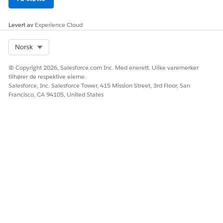
HJALP DENNE ARTIKKELEN MED Å LØSE PROBLEMET DITT?
La oss få vite det slik at vi kan forbedre!
Levert av
Experience Cloud
Ja
Nei
Select Org
Norsk
© Copyright 2026, Salesforce.com Inc. Med enerett. Ulike varemerker
tilhører de respektive eierne.
Salesforce, Inc. Salesforce Tower, 415 Mission Street, 3rd Floor, San
Francisco, CA 94105, United States