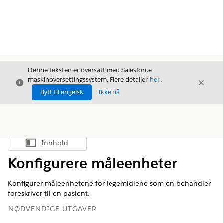
Denne teksten er oversatt med Salesforce
maskinoversettingssystem. Flere detaljer
her
.
Avslutt
Avslut
Avslutt
Bytt til engelsk
Ikke nå
Innhold
Vis innholdsfortegnelse
Konfigurere måleenheter
Konfigurer måleenhetene for legemidlene som en behandler
foreskriver til en pasient.
NØDVENDIGE UTGAVER