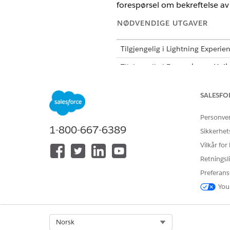
forespørsel om bekreftelse av
NØDVENDIGE UTGAVER
Tilgjengelig i Lightning Experie
Tilgjengelig i
Enterprise
og
Unli
SALESFO
For å åpne, redigere eller oppret
Personve
1-800-667-6389
Opprett og aktiver en flyt ve
Sikkerhet
Vilkår for
.
Retningsli
Skriv inn
i Hurtigsøk-f
flyter
Preferans
Åpne flyten som du opprettet
You
Klikk på
Rediger
under Start-e
Klikk på
Sjekk tidsavbrutt
unde
Oppdater forskyvningsantallet
Klikk på
Lagre som ny versjon
Select Org
Norsk