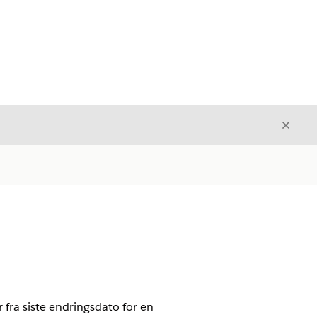
Avslut
Avslutt
r fra siste endringsdato for en