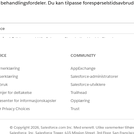
 behandlingsfordeler. Du kan tilpasse forespørselstidsavbru
nce
mited
Edition med Life Sciences Cloud eller Health Cloud
NØDVENDIGE BRUKERTILLATELSER
RCE
COMMUNITY
te en flyt i Flow Builder:
Behandle flyter
rnerklæring
AppExchange
d å bruke flytmalen Oppdater behandlingsfordel Bekreft fores
serklæring
Salesforce-administratorer
 bruk
Salesforce-utviklere
njer for deltakelse
Trailhead
eltet i Oppsett og velg den.
esenter for informasjonskapsler
Opplæring
 med flytmalen Oppdater behandlingsfordel Bekreft status for fores
r Privacy Choices
Trust
lementet ved siden av Planlagte baner i Flow Builder.
r Konfigurer planlagte baner.
 og forskyvningsalternativene.
© Copyright 2026, Salesforce.com Inc. Med enerett. Ulike varemerker tilhøre
, og klikk deretter på
Aktiver
.
Salesforce, Inc. Salesforce Tower, 415 Mission Street, 3rd Floor, San Francis