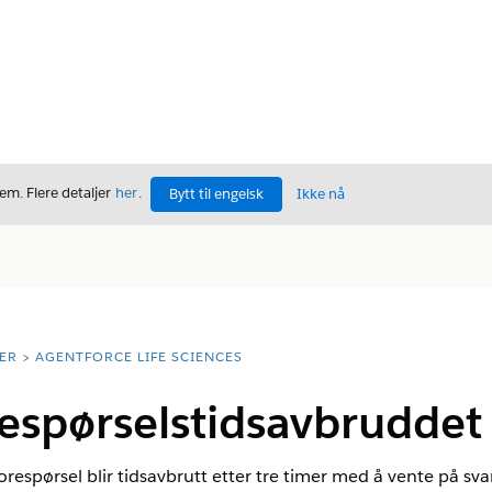
m. Flere detaljer
her
.
Bytt til engelsk
Ikke nå
ER
AGENTFORCE LIFE SCIENCES
respørselstidsavbruddet
orespørsel blir tidsavbrutt etter tre timer med å vente på sva