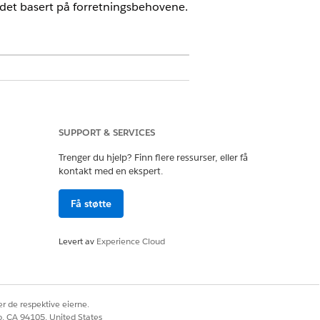
ddet basert på forretningsbehovene.
SUPPORT & SERVICES
Trenger du hjelp? Finn flere ressurser, eller få
kontakt med en ekspert.
pørselsstatus.
Få støtte
Levert av
Experience Cloud
pørsel.
r de respektive eierne.
co, CA 94105, United States