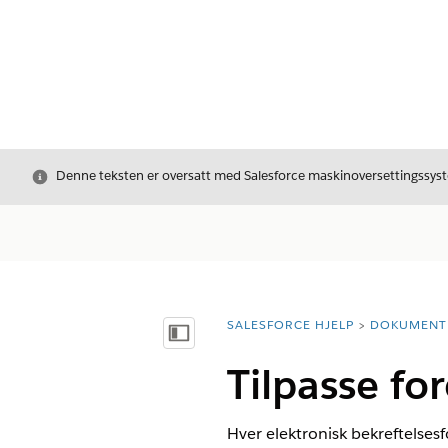
Avslutt
Denne teksten er oversatt med Salesforce maskinoversettingssyste
SALESFORCE HJELP
DOKUMENT
Du er her:
Vis innholdsfortegnelse
Tilpasse fo
Hver elektronisk bekreftelsesf