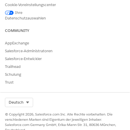
OBJEKT
ZWECK
ZUGRIFF
Cookie-Voreinstellungscenter
Account
Geschäftsaccount
Erstellen
Ihre
s stellen
Lesen
Datenschutzauswahlen
Organisationen
Bearbeiten
dar, die an Ihrem
COMMUNITY
Unternehmen
beteiligt sind, und
Personenaccounts
AppExchange
stellen Patienten
Salesforce-Administratoren
dar.
Salesforce-Entwickler
Kontakt
Stellt einen
Erstellen
Trailhead
Kontakt dar, bei
Lesen
dem es sich um
Bearbeiten
Schulung
eine einem
Trust
Account
zugeordnete
Person handelt.
Select Org
Deutsch
Kontaktpunktadre
Stellt die
Erstellen
sse
Rechnungs- oder
Lesen
© Copyright 2026, Salesforce.com Inc. Alle Rechte vorbehalten. Die
Lieferanschrift
Bearbeiten
verschiedenen Marken sind Eigentum der jeweiligen Inhaber.
eines Kontakts
Salesforce.com Germany GmbH, Erika-Mann-Str. 31, 80636 München,
dar, die einer
Deutschland