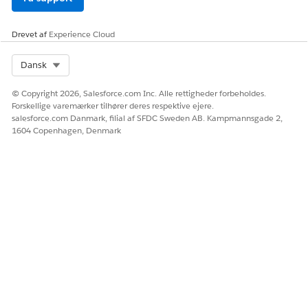
Ja
Nej
Drevet af
Experience Cloud
Select Org
Dansk
© Copyright 2026, Salesforce.com Inc. Alle rettigheder forbeholdes.
Forskellige varemærker tilhører deres respektive ejere.
salesforce.com Danmark, filial af SFDC Sweden AB. Kampmannsgade 2,
1604 Copenhagen, Denmark