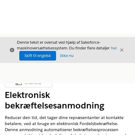
Denne tekst er oversat ved hjælp af Salesforce-
maskinoversættelsessystem. Du finder flere detaljer
her
.
Luk
Luk
Luk
Skift til engelsk
Ikke nu
Indhold
Vis indholdsfortegnelse
Elektronisk
bekræftelsesanmodning
Reducer den tid, det tager dine repræsentanter at kontakte
betalere, ved at bruge en elektronisk Fordelsbekræftelse.
Denne anmodning automatiserer bekræftelsesprocessen