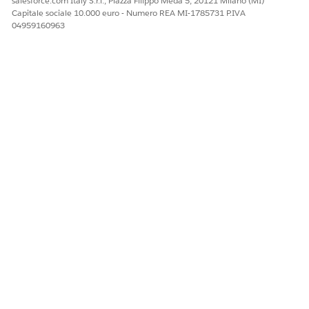
salesforce.com Italy S.r.l., Piazza Filippo Meda 5, 20121 Milano (MI)
Capitale sociale 10.000 euro - Numero REA MI-1785731 P.IVA
QUESTO ARTICOLO HA RISOLTO IL PROBLEMA?
04959160963
Facci sapere, così possiamo migliorare!
Sì
No