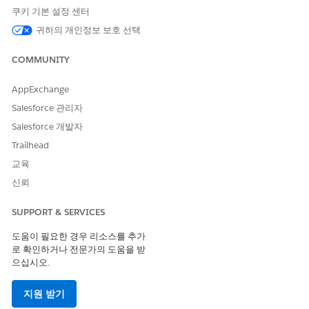
용하여 환자의 혜택을 전자적으로 확인할 수 있도록 전자 확인
쿠키 기본 설정 센터
요청을 설정합니다.
귀하의 개인정보 보호 선택
전자 확인 시나리오
COMMUNITY
담당자가 전자 확인 요청을 제기할 때 발생하는 다양한 시나리
오를 살펴봅니다. 또한 다양한 실패 시나리오 및 해결 방법을 이
AppExchange
해합니다.
Salesforce 관리자
Salesforce 개발자
Trailhead
이 기사를 통해 문제를 해결했습니까?
교육
개선을 위한 의견을 보내주세요.
신뢰
예
아니요
SUPPORT & SERVICES
도움이 필요한 경우 리소스를 추가
로 확인하거나 전문가의 도움을 받
으십시오.
지원 받기