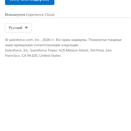
рки
влен
ючен
созда
ие к
н, но
сети,
Используется
Experience Cloud
не
подкл
може
ючен
Select Org
Русский
т
ие с
быть
помо
© salesforce.com, inc., 2026 гг. Все права защищены. Упомянутые товарные
отпра
щью
знаки принадлежат соответствующим владельцам.
влен
Mule
Salesforce, Inc. Salesforce Tower, 415 Mission Street, 3rd Floor, San
в
Soft
Francisco, CA 94105, United States
расче
или
тный
подкл
центр
ючен
. Это
ие с
може
помо
т
щью
произ
расче
ойти
тного
по
центр
неско
а.
льки
м
прич
инам,
напр