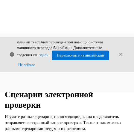
Данный текст был переведен при помощи системы
машинного перевода Salesforce. Дополнительные
Закрыть
Закры
сведения см.
здесь
.
Переключить на английский
Закрыт
Не сейчас
Содержание
Показать содержание
Сценарии электронной
проверки
Изучите разные сценарии, происходящие, когда представитель
отправляет электронный запрос проверки. Также ознакомьтесь с
разными сценариями неудач и их решением.