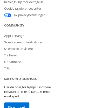
Opret en ekstern klientapp
Retningslinjer for deltagelse
Cookie-præferencecenter
Brug en ekstern klientapp til at tilslutte din Salesforce-
organisation til den eksterne applikation.
Uw privacybeslissingen
EDITIONSHEADING
COMMUNITY
BRUGERTILLADELSER PÅKRÆVET
AppExchange
Hvis du vil oprette en ekstern
Tilladelsessættet Health
Salesforce-administratorer
klientapp:
Cloud Starter (for Life
Salesforce-udviklere
Sciences Cloud) ELLER Health
Trailhead
Cloud Foundation (for Health
Cloud)
Uddannelse
Tillid
OG
Tilladelsessættet Administrer
SUPPORT & SERVICES
Fordelsbekræftelse for apotek
Har du brug for hjælp? Find flere
Hvis du vil tilslutte din Salesforce-organisation til eksterne
ressourcer, eller få kontakt med
tredjeparts clearinghouses, skal du
oprette en lokal ekstern
en ekspert.
klientapp
.
Få support