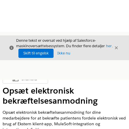
Denne tekst er oversat ved hjælp af Salesforce-
maskinoversættelsessystem. Du finder flere detaljer
her
.
Luk
Luk
Luk
Skift til engelsk
Ikke nu
Indhold
Vis indholdsfortegnelse
Opsæt elektronisk
bekræftelsesanmodning
Opsæt elektronisk bekræftelsesanmodning for dine
medarbejdere for at bekræfte patientens fordele elektronisk ved
brug af Ekstern klient-app, MuleSoft-integration og