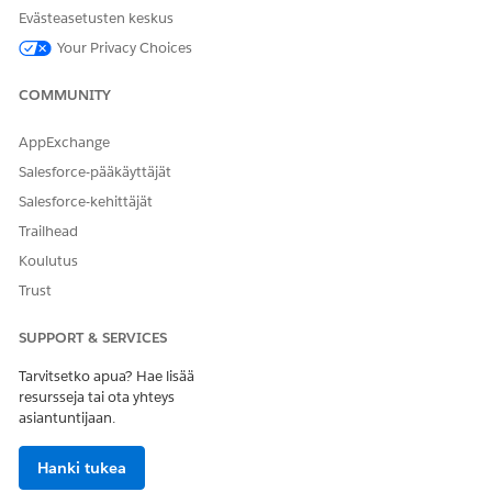
Evästeasetusten keskus
Käytä ulkoista asiakassovellusta yhdistääksesi Salesforce-
organisaatiosi ulkoiseen sovellukseen.
Your Privacy Choices
VAADITUT VERSIOT
COMMUNITY
TARVITTAVAT KÄYTTÖOIKEUDET
AppExchange
Ulkoisen asiakassovelluksen
Health Cloud Starter (Life
Salesforce-pääkäyttäjät
luominen:
Sciences Cloudille) TAI Health
Salesforce-kehittäjät
Cloud Foundation (Health
Trailhead
Cloudille) -
käyttöoikeusjoukko
Koulutus
Trust
AND
Hallitse Pharmacy Etujen
SUPPORT & SERVICES
vahvistus -käyttöoikeusjoukko
Tarvitsetko apua? Hae lisää
Jos haluat yhdistää Salesforce-organisaatiosi ulkoisiin
resursseja tai ota yhteys
kolmansien osapuolten välityspalveluihin,
luo paikallinen
asiantuntijaan.
ulkoinen asiakassovellus
.
Hanki tukea
Suora MuleSoft-integraatio