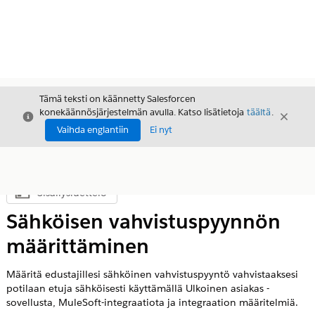
Tämä teksti on käännetty Salesforcen
konekäännösjärjestelmän avulla. Katso lisätietoja
täältä
.
Sulje
Sulje
Sulje
Vaihda englantiin
Ei nyt
Sisällysluettelo
Näytä sisällysluettelo
Sähköisen vahvistuspyynnön
määrittäminen
Määritä edustajillesi sähköinen vahvistuspyyntö vahvistaaksesi
potilaan etuja sähköisesti käyttämällä Ulkoinen asiakas -
sovellusta, MuleSoft-integraatiota ja integraation määritelmiä.