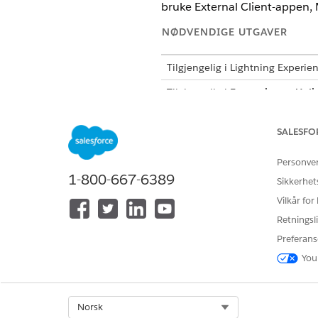
bruke External Client-appen, 
NØDVENDIGE UTGAVER
Tilgjengelig i Lightning Experie
Tilgjengelig i
Enterprise
og
Unli
Gi lesetilgang til integrasjo
SALESFO
Pharmacy Fordelsbekreftelse 
Personve
tilgang til data fra eksterne s
1-800-667-6389
Sikkerhet
objektet Integrasjonsleverandø
Vilkår for
Hvis du vil gi lesetilgang til
Retningsli
Preferans
Opprette en ekstern klientap
You
Bruk en ekstern klientapp til
Select Org
Norsk
NØDVENDIGE UTGAVER