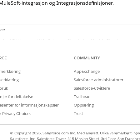
MuleSoft-integrasjon og Integrasjonsdefinisjoner.
nce
mited
Edition med Life Sciences Cloud eller Health Cloud
nsleverandørdefinisjonsobjektet
RCE
COMMUNITY
bruker Datakonsum Framework som gir pasientbetjeningsrepr
rnerklæring
AppExchange
ystemer uten å forlate Salesforce mens de bekrefter fordelene e
serklæring
Salesforce-administratorer
rdefinisjoner til pasientens servicerepresentantprofil.
 bruk
Salesforce-utviklere
 objektet Integrasjonsleverandørdefinisjoner, kan du se
Redigere 
njer for deltakelse
Trailhead
esenter for informasjonskapsler
Opplæring
p
r Privacy Choices
Trust
 å koble Salesforce-organisasjonen til det eksterne programme
© Copyright 2026, Salesforce.com Inc. Med enerett. Ulike varemerker tilhøre
Salesforce, Inc. Salesforce Tower, 415 Mission Street, 3rd Floor, San Francis