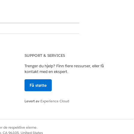
SUPPORT & SERVICES
Trenger du hjelp? Finn flere ressurser, eller få
esentanter mulighet til å få
kontakt med en ekspert.
lektronisk. Gi lesetilgang til
Få støtte
objekttillatelser i profiler
.
Levert av
Experience Cloud
t.
r de respektive eierne.
co, CA 94105, United States