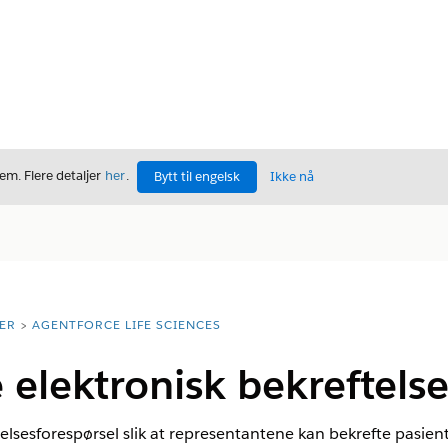
m. Flere detaljer
her
.
Bytt til engelsk
Ikke nå
ER
AGENTFORCE LIFE SCIENCES
 elektronisk bekreftels
elsesforespørsel slik at representantene kan bekrefte pasient