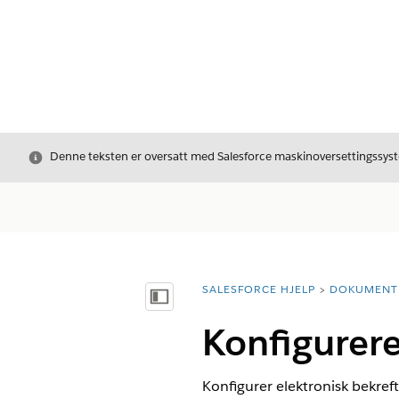
Avslutt
Denne teksten er oversatt med Salesforce maskinoversettingssyste
SALESFORCE HJELP
DOKUMENT
Du er her:
Vis innholdsfortegnelse
Konfigurere
Konfigurer elektronisk bekreft