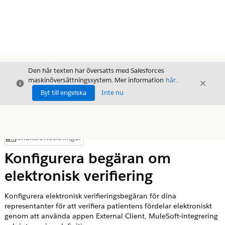
Den här texten har översatts med Salesforces
maskinöversättningssystem. Mer information
här
.
Stäng
Stäng
Stäng
Byt till engelska
Inte nu
Innehållsförteckningar
Visa innehållsförteckning
Konfigurera begäran om
elektronisk verifiering
Konfigurera elektronisk verifieringsbegäran för dina
representanter för att verifiera patientens fördelar elektroniskt
genom att använda appen External Client, MuleSoft-integrering