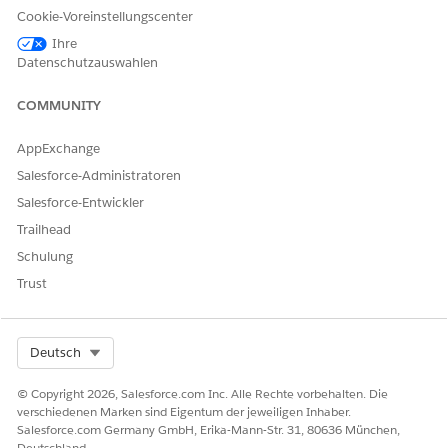
KONNTEN SIE IHR PROBLEM MITHILFE DIESES ARTIKELS
Cookie-Voreinstellungscenter
LÖSEN?
Ihre
Geben Sie uns Feedback, damit wir uns verbessern können.
Datenschutzauswahlen
Ja
Nein
COMMUNITY
AppExchange
Salesforce-Administratoren
Salesforce-Entwickler
Trailhead
Schulung
Trust
Select Org
Deutsch
© Copyright 2026, Salesforce.com Inc. Alle Rechte vorbehalten. Die
verschiedenen Marken sind Eigentum der jeweiligen Inhaber.
Salesforce.com Germany GmbH, Erika-Mann-Str. 31, 80636 München,
Deutschland