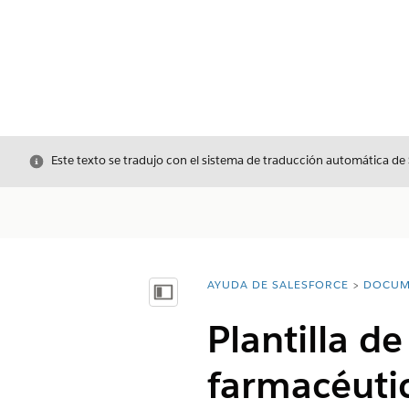
Cerrar
Este texto se tradujo con el sistema de traducción automática de
AYUDA DE SALESFORCE
DOCUM
Usted está aquí:
Mostrar índice de materias
Plantilla de
farmacéuti