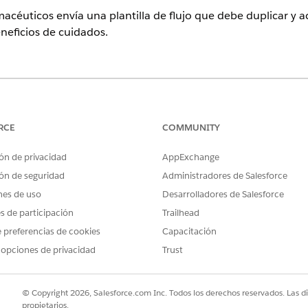
macéuticos envía una plantilla de flujo que debe duplicar y ac
eneficios de cuidados.
ence
n y
Unlimited
Edition con Life Sciences Cloud o Health Cloud
RCE
COMMUNITY
Verificar estado de solicitud de Beneficio de cuidados
ón de privacidad
AppExchange
ón de seguridad
Administradores de Salesforce
a solicitud para que se agote el tiempo de espera, debe dupli
nes de uso
Desarrolladores de Salesforce
o Actualizar estado de solicitud Verificar prestación de cuidado
iempo de espera si no se recibe ninguna respuesta de MuleSoft
es de participación
Trailhead
.
 preferencias de cookies
Capacitación
 opciones de privacidad
Trust
PROBLEMA?
© Copyright 2026, Salesforce.com Inc. Todos los derechos reservados. Las d
ejorar!
propietarios.