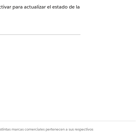
tivar para actualizar el estado de la
car y activar un nuevo flujo
s. Este flujo actualiza el estado de
 en un plazo de tres horas desde la
istintas marcas comerciales pertenecen a sus respectivos
Sí
No