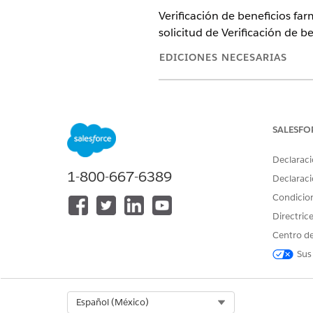
Verificación de beneficios far
solicitud de Verificación de b
EDICIONES NECESARIAS
Disponible en: Lightning Experi
Disponible en:
Enterprise
Editio
SALESFO
Actualizar plantilla de flujo 
Declaraci
1-800-667-6389
Declaraci
Para actualizar el estado de l
Condicio
utilizando la plantilla de fluj
la solicitud para agotar el t
Directric
Fecha de última modificación
Centro de
Sus
¿RESOLVIÓ ESTE ARTÍCULO SU 
Select Org
Español (México)
¡Háganos saber cómo podemos m