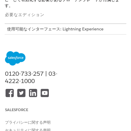
す。
必要なエディション
使用可能なインターフェース: Lightning Experience
使用可能なエディション: Life Sciences CloudまたはHealth
Cloudが付属する
Enterprise
Editionおよび
Unlimited
Edition
Update Care Benefit Verify Request Status (ケア給付確
認要請状況の更新) フローテンプレート
0120-733-257 | 03-
要請状況をタイムアウトに更新するには、Update Care Benefit
4222-1000
Verify Request Status (ケア給付確認要請状況の更新) フローテン
プレートを使用して新しいフローをコピーして有効化する必要が
あります。このフローは、最終更新日から 3 時間以内に
MuleSoft から応答を受信しなかった場合にタイムアウトするよう
に要請の状況を更新します。
SALESFORCE
プライバシーに関する声明
この記事で問題は解決されましたか?
セキュリティに関する声明