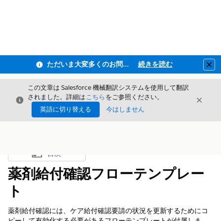
ただいま大変多くのお問い合わせをいただいており、ご連絡までにお時間を頂戴しております
続きを読む
Clo
この文章は Salesforce 機械翻訳システムを使用して翻訳
されました。詳細は
こちら
をご参照ください。
閉じる
閉じ
閉じる
英語に切り替える
今はしません
目次
目次を表示
薬剤給付確認フローテンプレー
ト
薬剤給付確認には、ケア給付確認要請の状況を更新するためにコ
ピーして有効化する必要があるフローテンプレートが付属しま