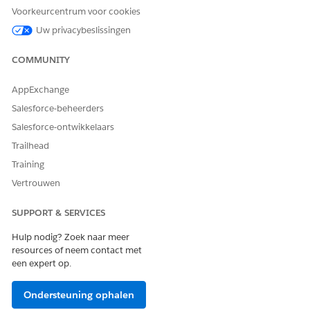
Voorkeurcentrum voor cookies
Laat ons weten wat we kunnen doen om te verbeteren!
Uw privacybeslissingen
Ja
Nee
COMMUNITY
AppExchange
Salesforce-beheerders
Salesforce-ontwikkelaars
Trailhead
Training
Vertrouwen
SUPPORT & SERVICES
Hulp nodig? Zoek naar meer
resources of neem contact met
een expert op.
Ondersteuning ophalen