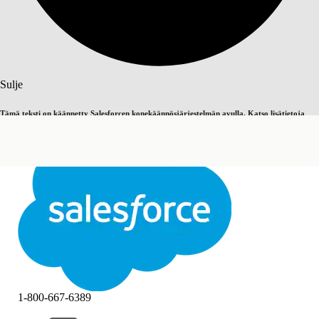
Haku
Sulje
Tämä teksti on käännetty Salesforcen konekäännösjärjestelmän avulla. Katso lisätietoja
Vaihda englantiin
Ei nyt
täältä
.
Sulje
Sulje
1-800-667-6389