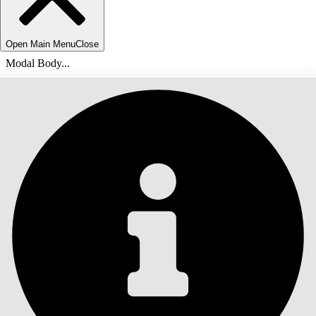
Open Main Menu
Close
Modal Body...
SISÄLLYSLUETTELO
Haku
Näytä sisällysluettelo
Sisällysluettelo