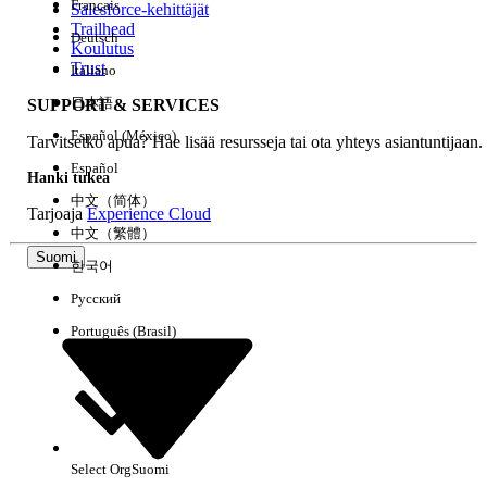
Français
Salesforce-kehittäjät
Trailhead
Deutsch
Kokemus
Koulutus
Trust
Italiano
日本語
SUPPORT & SERVICES
Español (México)
Tarvitsetko apua? Hae lisää resursseja tai ota yhteys asiantuntijaan.
Tyhjennä kaikki
Valmis
Español
Hanki tukea
中文（简体）
Tarjoaja
Experience Cloud
中文（繁體）
Suomi
한국어
Русский
Português (Brasil)
Select Org
Suomi
Ei tuloksia