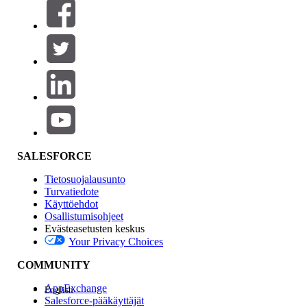
Suodattimet (0)
VALITSE SUODATTIMET
Lisää
Tuotealue
Ominaisuuden vaikutus
SALESFORCE
Tietosuojalausunto
Turvatiedote
Käyttöehdot
Osallistumisohjeet
Evästeasetusten keskus
Your Privacy Choices
Edition
COMMUNITY
AppExchange
English
Salesforce-pääkäyttäjät