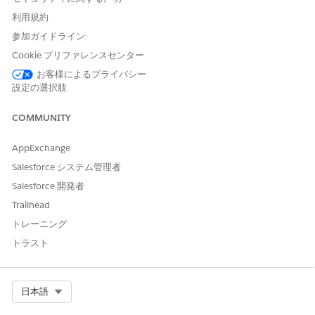
する必要があります。
利用規約
測定単位の設定
参加ガイドライン:
ヘルスケア担当医師が患者に処方する薬剤の測定単位を設定し
Cookie プリファレンスセンター
ます。
お客様によるプライバシー
設定の選択肢
コードセットの設定
薬剤給付確認では、コードセットは患者の薬剤給付の補償状況
COMMUNITY
コードを説明するメトリクスを定義します。たとえば、対象、
対象外、制限ありなどです。
AppExchange
給付補償の選択リスト値の有効化
Salesforce システム管理者
すべての薬剤給付確認要請の薬局選択リスト値を有効化しま
す。
Salesforce 開発者
Trailhead
補償給付品目の履歴管理の有効化
薬剤給付項目制限の履歴変更を追跡するには、Coverage
トレーニング
Benefit Line Item (補償給付品目) オブジェクトの [Applied
トラスト
Limit (適用制限)] 項目の履歴管理を有効にします。
Select Org
日本語