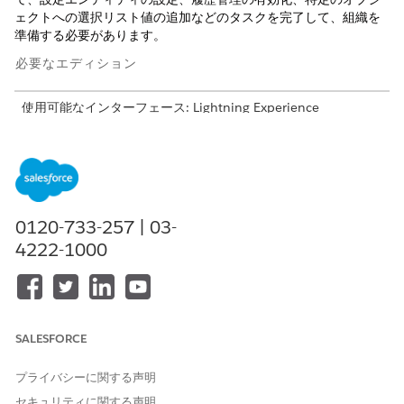
ェクトへの選択リスト値の追加などのタスクを完了して、組織を
準備する必要があります。
必要なエディション
使用可能なインターフェース: Lightning Experience
使用可能なエディション: Health Cloud または Life Sciences
Cloud、および Einstein GPT Platform および Einstein GPT プ
ロンプトビルダーアドオンライセンスが付属する
Enterprise
Edition および
Unlimited
Edition
0120-733-257 | 03-
薬剤給付確認ユーザーの権限セット
4222-1000
薬剤給付確認を開始するには、適切な権限セットをユーザーに
割り当てます。
薬局給付確認の項目レベルセキュリティ設定
薬剤給付を確認するには、ユーザーがデフォルトで使用できな
い特定の項目にアクセスする必要があります。
SALESFORCE
ケア制限種別の設定
プライバシーに関する声明
薬剤給付確認を使用するには、自己負担額や自己負担割合など
のケア制限種別を定義して、患者が利用できる薬剤給付を決定
セキュリティに関する声明