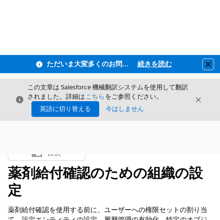
ただいま大変多くのお問い合わせをいただいており、ご連絡までにお時間を頂戴しております
続きを読む
Clo
この文章は Salesforce 機械翻訳システムを使用して翻訳
されました。詳細は
こちら
をご参照ください。
閉じる
閉じ
閉じる
英語に切り替える
今はしません
目次
目次を表示
薬剤給付確認のための組織の設
定
薬剤給付確認を使用する前に、ユーザーへの権限セットの割り当
て、設定エンティティの設定、履歴管理の有効化、特定のオブジ