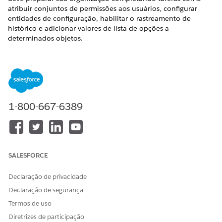
atribuir conjuntos de permissões aos usuários, configurar
entidades de configuração, habilitar o rastreamento de
histórico e adicionar valores de lista de opções a
determinados objetos.
EDIÇÕES OBRIGATÓRIAS
Disponível em: Lightning Experience
Disponível em: Edições
Enterprise
e
Unlimited
com Health
Cloud ou Life Sciences Cloud e licenças do complemento
1-800-667-6389
Einstein GPT Platform e Criador de prompts do Einstein
GPT
Conjuntos de permissões para usuários da Verificação de
benefícios farmacêuticos
SALESFORCE
Para começar a usar a Verificação de benefícios
farmacêuticos, atribua os conjuntos de permissões
Declaração de privacidade
apropriados aos seus usuários.
Declaração de segurança
Configuração de segurança no nível de campo para
Termos de uso
verificação de benefícios farmacêuticos
Diretrizes de participação
Para verificar os benefícios farmacêuticos, os usuários