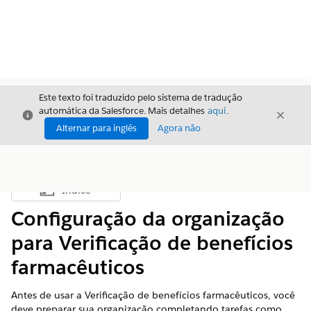
Este texto foi traduzido pelo sistema de tradução
automática da Salesforce. Mais detalhes
aqui
.
Fechar
Fecha
Fechar
Alternar para inglês
Agora não
Índice
Mostrar índice
Configuração da organização
para Verificação de benefícios
farmacêuticos
Antes de usar a Verificação de benefícios farmacêuticos, você
deve preparar sua organização completando tarefas como