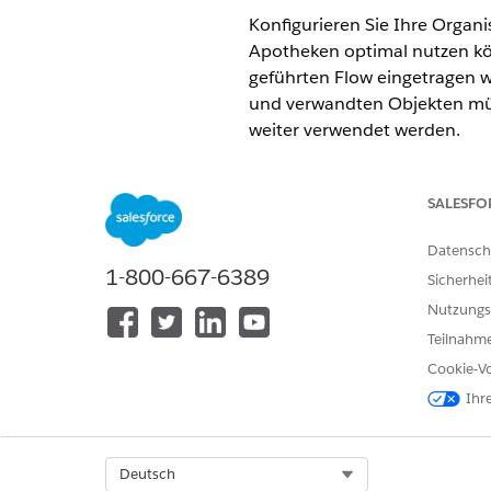
Konfigurieren Sie Ihre Organi
Apotheken optimal nutzen kön
geführten Flow eingetragen 
und verwandten Objekten müs
weiter verwendet werden.
ERFORDERLICHE EDITIONEN
SALESFO
Verfügbarkeit: Lightning Experi
Datensch
Verfügbarkeit:
Enterprise
und
U
1-800-667-6389
Sicherhei
Hinzufügen eines Patienten,
Nutzungs
Kontaktpunktadresse
Teilnahme
Bei der Überprüfung der Leis
Cookie-Vo
Personenaccount, der den Pa
darstellt. Für jeden Patient
Ihr
Hinzufügen eines Arztes, ein
Im Gesundheitswesen und im B
Select Org
Deutsch
Gesundheitsversorgung bieten