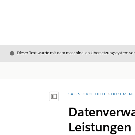
Schließen
Dieser Text wurde mit dem maschinellen Übersetzungssystem von S
SALESFORCE-HILFE
DOKUMENT
Sie befinden sich hier:
Inhalt anzeigen
Datenverwa
Leistungen