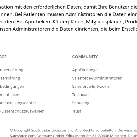
sation mit den erforderlichen Daten, damit Ihre Benutzer di
nen. Bei Patienten müssen Administratoren die Daten einri
werden. Bei Apotheken, Käuferplänen, Mitgliedsplänen, Pr
sen Administratoren die Daten einrichten, die beim Erstel
RCE
COMMUNITY
ence
utzerklärung
AppExchange
nlimited
Edition mit Life Sciences Cloud oder Health Cloud
tserklärung
Salesforce-Administratoren
 eines Kennzeichners, einer Kontaktpunkttelefonnummer, einer Kon
bedingungen
Salesforce-Entwickler
richtlinien
Trailhead
tungen für Apotheken werden Patienten als Personenaccount dargeste
reinstellungscenter
Schulung
tienten, dessen Kennzeichner, Kontaktpunkttelefon, Kontaktpunkt
en sind Kennzeichner erforderlich, damit die entsprechende Patient
e Datenschutzauswahlen
Trust
es Kennzeichners sowie eines nationalen Anbieterkennzeichners de
ereich der Biowissenschaften spielen Ärzte eine wichtige Rolle, da
© Copyright 2026, Salesforce.com Inc. Alle Rechte vorbehalten. Die versch
. In einer Anforderung zur Überprüfung der Leistungen für Apothe
Salesforce.com Germany GmbH, Erika-Mann-Str. 31, 80636 München, Deut