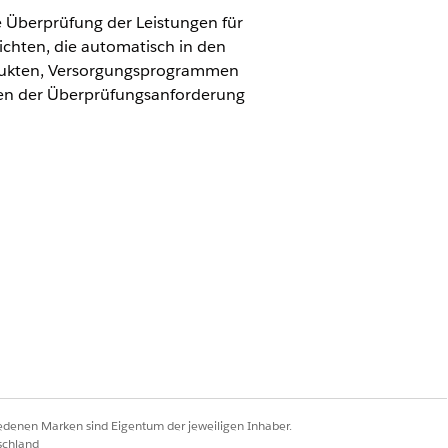
e Überprüfung der Leistungen für
chten, die automatisch in den
odukten, Versorgungsprogrammen
len der Überprüfungsanforderung
taktpunkt-E-Mail-Adresse und einer
llt. Erstellen Sie einen
-E-Mail und Kontaktpunktadresse
en-ID abgerufen werden kann.
s Gesundheitsanbieters
 sie Patienten eine wichtige
iedenen Marken sind Eigentum der jeweiligen Inhaber.
ken geben die Mitarbeiter des
schland