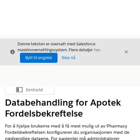
Denne teksten er oversatt med Salesforce
maskinoversettingssystem. Flere detaljer
her
.
Avslutt
Avslut
Avslutt
Bytt til engelsk
Ikke nå
Innhold
Vis innholdsfortegnelse
Databehandling for Apotek
Fordelsbekreftelse
For å hjelpe brukerne med å få mest mulig ut av Pharmacy
Fordelsbekreftelsen konfigurerer du organisasjonen med de
nødvendige dataene. For pasienter må administratorer