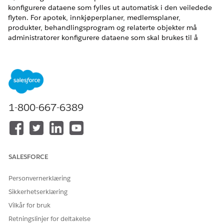
konfigurere dataene som fylles ut automatisk i den veiledede
flyten. For apotek, innkjøperplaner, medlemsplaner,
produkter, behandlingsprogram og relaterte objekter må
administratorer konfigurere dataene som skal brukes til å
opprette bekreftelsesforespørselen.
NØDVENDIGE UTGAVER
Tilgjengelig i Lightning Experience
Tilgjengelig i
Enterprise
og
Unlimited
Edition med Life
1-800-667-6389
Sciences Cloud eller Health Cloud
Legge til en pasient, identifikator, telefonnummer til
kontaktpunkt, e-postadresse til kontaktpunkt og
kontaktpunktadresse
SALESFORCE
I farmasøytisk Fordelsbekreftelse representeres pasienter
som en personkonto. Opprett en personkonto som
Personvernerklæring
representerer pasienten, dens identifikator,
Sikkerhetserklæring
telefonnummer til kontaktpunkt, e-postadresse til
Vilkår for bruk
kontaktpunkt og kontaktpunktadresse. Identifikatorer
kreves for at hver pasient skal få sin pasient-ID.
Retningslinjer for deltakelse