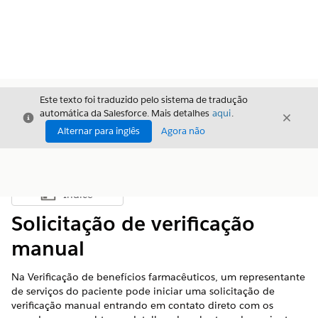
Este texto foi traduzido pelo sistema de tradução
automática da Salesforce. Mais detalhes
aqui
.
Fechar
Fecha
Fechar
Alternar para inglês
Agora não
Índice
Mostrar índice
Solicitação de verificação
manual
Na Verificação de benefícios farmacêuticos, um representante
de serviços do paciente pode iniciar uma solicitação de
verificação manual entrando em contato direto com os