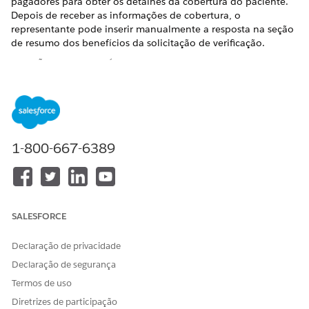
pagadores para obter os detalhes da cobertura do paciente.
Depois de receber as informações de cobertura, o
representante pode inserir manualmente a resposta na seção
de resumo dos benefícios da solicitação de verificação.
EDIÇÕES OBRIGATÓRIAS
Disponível em: Lightning Experience
Disponível em: Edições
Enterprise
e
Unlimited
com Life
Sciences Cloud ou Health Cloud
1-800-667-6389
ESTE ARTIGO RESOLVEU SEU PROBLEMA?
Diga-nos para podermos melhorar!
SALESFORCE
Sim
Não
Declaração de privacidade
Declaração de segurança
Termos de uso
Diretrizes de participação