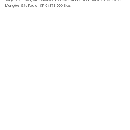
Salesforce Brasil, Av. Jornalista Roberto Marinho, 85 - 14º andar - Cidade
Monções, São Paulo - SP, 04575-000 Brasil